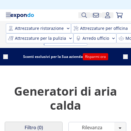
Attrezzature ristorazione
Attrezzature per officina
Attrezzature per la pulizia
Arredo ufficio
Mo
Sconti esclusivi per la Sua azienda
Risparmi ora
Generatori di aria
calda
Filtro (0)