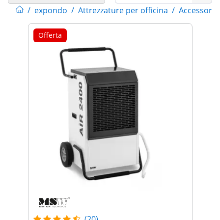
/
expondo
/
Attrezzature per officina
/
Accessori 
Offerta
(20)