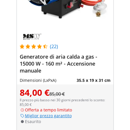
(22)
Generatore di aria calda a gas -
15000 W - 160 m² - Accensione
manuale
Dimensioni (LxPxA)
35.5 x 19 x 31 cm
84,00 €
85,00 €
Il prezzo più basso nei 30 giorni precedenti lo sconto:
85,00 €
Offerta a tempo limitato
Miglior prezzo garantito
Esaurito