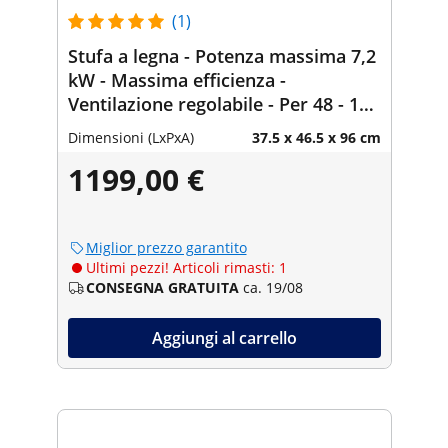
(1)
Stufa a legna - Potenza massima 7,2
kW - Massima efficienza -
Ventilazione regolabile - Per 48 - 115
m³ - BImSchV 2° livello
Dimensioni (LxPxA)
37.5 x 46.5 x 96 cm
1199,00 €
Miglior prezzo garantito
Ultimi pezzi! Articoli rimasti: 1
CONSEGNA GRATUITA
ca. 19/08
Aggiungi al carrello