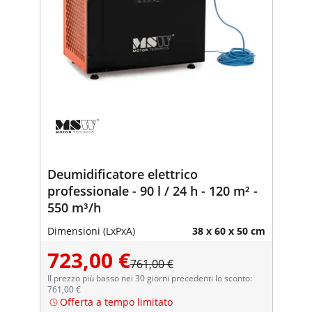
Deumidificatore elettrico
professionale - 90 l / 24 h - 120 m² -
550 m³/h
Dimensioni (LxPxA)
38 x 60 x 50 cm
723,00 €
761,00 €
Il prezzo più basso nei 30 giorni precedenti lo sconto:
761,00 €
Offerta a tempo limitato