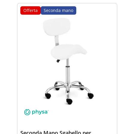
Offerta
Seconda mano
Seconda Mano Sgabello per