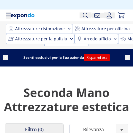
Attrezzature ristorazione
Attrezzature per officina
Attrezzature per la pulizia
Arredo ufficio
Mo
Sconti esclusivi per la Sua azienda
Risparmi ora
Seconda Mano
Attrezzature estetica
Filtro (0)