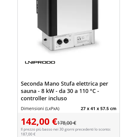
Seconda Mano Stufa elettrica per
sauna - 8 kW - da 30 a 110 °C -
controller incluso
Dimensioni (LxPxA)
27 x 41 x 57.5 cm
142,00 €
178,00 €
Il prezzo più basso nei 30 giorni precedenti lo sconto:
187,00 €