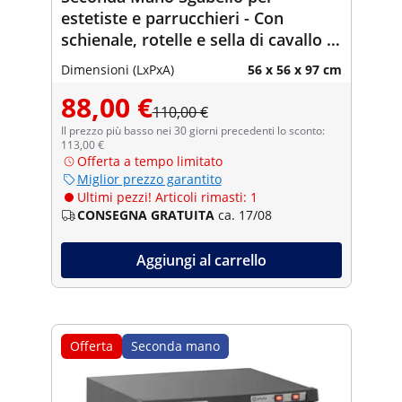
estetiste e parrucchieri - Con
schienale, rotelle e sella di cavallo -
500 - 700 mm - 150 kg - Bianco
Dimensioni (LxPxA)
56 x 56 x 97 cm
88,00 €
110,00 €
Il prezzo più basso nei 30 giorni precedenti lo sconto:
113,00 €
Offerta a tempo limitato
Miglior prezzo garantito
Ultimi pezzi! Articoli rimasti: 1
CONSEGNA GRATUITA
ca. 17/08
Aggiungi al carrello
Offerta
Seconda mano