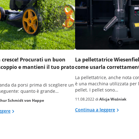
a cresce! Procurati un buon
La pellettatrice Wiesenfi
scoppio e mantieni il tuo prato
come usarla correttamen
La pellettatrice, anche nota com
è una macchina utilizzata per 
nda da porsi prima di scegliere un
pellet. I pellet sono…
 seguente: quanto è grande…
11.08.2022 di
Alicja Woźniak
thur Schmidt von Happe
Continua a leggere
ggere