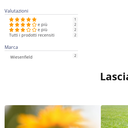
Valutazioni
1
e più
2
e più
2
Tutti i prodotti recensiti
2
Marca
2
Wiesenfield
Lasci