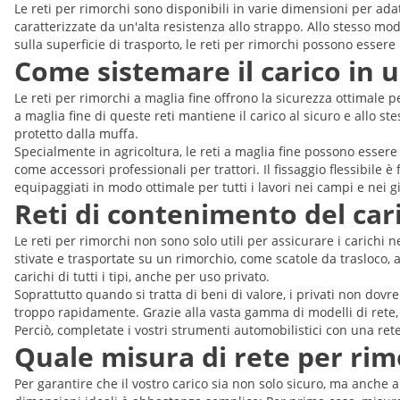
Le reti per rimorchi sono disponibili in varie dimensioni per adat
caratterizzate da un'alta resistenza allo strappo. Allo stesso modo
sulla superficie di trasporto, le reti per rimorchi possono esser
Come sistemare il carico in 
Le reti per rimorchi a maglia fine offrono la sicurezza ottimale per
a maglia fine di queste reti mantiene il carico al sicuro e allo st
protetto dalla muffa.
Specialmente in agricoltura, le reti a maglia fine possono esser
come accessori professionali per trattori. Il fissaggio flessibile è
equipaggiati in modo ottimale per tutti i lavori nei campi e nei g
Reti di contenimento del cari
Le reti per rimorchi non sono solo utili per assicurare i carichi 
stivate e trasportate su un rimorchio, come scatole da trasloco, 
carichi di tutti i tipi, anche per uso privato.
Soprattutto quando si tratta di beni di valore, i privati non dov
troppo rapidamente. Grazie alla vasta gamma di modelli di rete, è
Perciò, completate i vostri strumenti automobilistici con una rete 
Quale misura di rete per rim
Per garantire che il vostro carico sia non solo sicuro, ma anche a