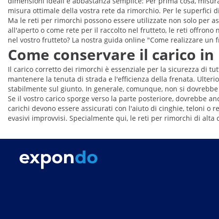
dimensioni ideali è abbastanza semplice: Per prima cosa, misurat
misura ottimale della vostra rete da rimorchio. Per le superfici di
Ma le reti per rimorchi possono essere utilizzate non solo per a
all'aperto o come rete per il raccolto nel frutteto, le reti offro
nel vostro frutteto? La nostra guida online "Come realizzare un fru
Come conservare il carico in
Il carico corretto dei rimorchi è essenziale per la sicurezza di tu
mantenere la tenuta di strada e l'efficienza della frenata. Ulter
stabilmente sul giunto. In generale, comunque, non si dovrebbe
Se il vostro carico sporge verso la parte posteriore, dovrebbe a
carichi devono essere assicurati con l'aiuto di cinghie, teloni 
evasivi improvvisi. Specialmente qui, le reti per rimorchi di alta q