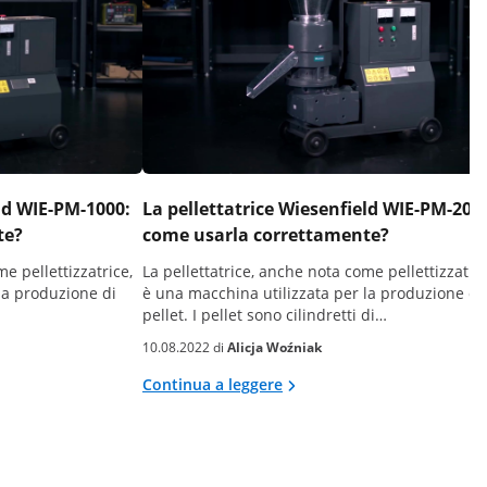
eld WIE-PM-1000:
La pellettatrice Wiesenfield WIE-PM-200
te?
come usarla correttamente?
e pellettizzatrice,
La pellettatrice, anche nota come pellettizzatric
la produzione di
è una macchina utilizzata per la produzione di
pellet. I pellet sono cilindretti di…
10.08.2022 di
Alicja Woźniak
Continua a leggere