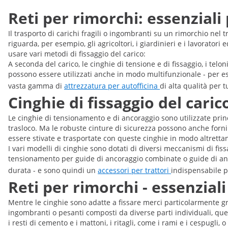
Reti per rimorchi: essenziali 
Il trasporto di carichi fragili o ingombranti su un rimorchio nel 
riguarda, per esempio, gli agricoltori, i giardinieri e i lavorator
usare vari metodi di fissaggio del carico:
A seconda del carico, le cinghie di tensione e di fissaggio, i telon
possono essere utilizzati anche in modo multifunzionale - per es
vasta gamma di
attrezzatura per autofficina
di alta qualità per tu
Cinghie di fissaggio del caric
Le cinghie di tensionamento e di ancoraggio sono utilizzate prin
trasloco. Ma le robuste cinture di sicurezza possono anche forn
essere stivate e trasportate con queste cinghie in modo altrettan
I vari modelli di cinghie sono dotati di diversi meccanismi di fi
tensionamento per guide di ancoraggio combinate o guide di anco
durata - e sono quindi un
accessori per trattori
indispensabile pe
Reti per rimorchi - essenzial
Mentre le cinghie sono adatte a fissare merci particolarmente gr
ingombranti o pesanti composti da diverse parti individuali, ques
i resti di cemento e i mattoni, i ritagli, come i rami e i cespugli, o