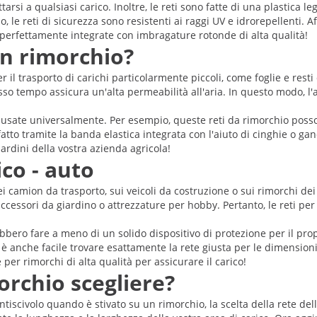
tarsi a qualsiasi carico. Inoltre, le reti sono fatte di una plastica
, le reti di sicurezza sono resistenti ai raggi UV e idrorepellenti. 
e perfettamente integrate con imbragature rotonde di alta qualità!
un rimorchio?
 il trasporto di carichi particolarmente piccoli, come foglie e resti d
esso tempo assicura un'alta permeabilità all'aria. In questo modo, l'
e usate universalmente. Per esempio, queste reti da rimorchio posso
 fatto tramite la banda elastica integrata con l'aiuto di cinghie o gan
iardini della vostra azienda agricola!
co - auto
nei camion da trasporto, sui veicoli da costruzione o sui rimorchi de
accessori da giardino o attrezzature per hobby. Pertanto, le reti p
rebbero fare a meno di un solido dispositivo di protezione per il pr
 anche facile trovare esattamente la rete giusta per le dimensioni 
per rimorchi di alta qualità per assicurare il carico!
orchio scegliere?
ntiscivolo quando è stivato su un rimorchio, la scelta della rete del