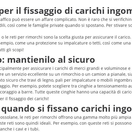
per il fissaggio di carichi ing
traffico può essere un affare complicato. Non è raro che si verifichin
i edili, così come le famiglie private quando si spostano. Per stivare 
i o le reti per rimorchi sono la scelta giusta per assicurare il caric
empio, come una protezione su impalcature o tetti, così come una co
tti gli scopi!
o: mantienilo al sicuro
cipalmente per assicurare i carichi di merci grandi e voluminose e s
ire un servizio eccellente su un rimorchio o un camion a pianale,
to sicuro che travi di legno, pali per impalcature o mobili ingombra
ssaggio. Per esempio, potete scegliere tra cinghie a tensionamento a
raggio a barre. Tutte queste cinghie hanno una capacità di carico
r il fissaggio dei carichi!
i quando si fissano carichi in
ossolane, le reti per rimorchi offrono una gamma molto più ampia di
te reti sono quindi ideali. Per esempio, con queste reti si possono 
 anche i cavi e i tubi.