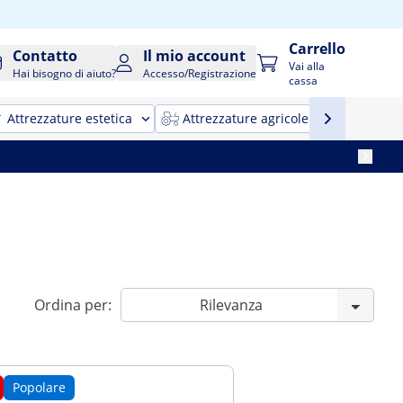
Carrello
Contatto
Il mio account
Vai alla
Hai bisogno di aiuto?
Accesso/Registrazione
cassa
Attrezzature estetica
Attrezzature agricole
Attrezz
Ordina per:
Popolare