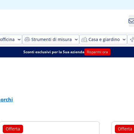
officina
Strumenti di misura
Casa e giardino
Sconti esclusivi per la Sua azienda
Risparmi ora
morchi
Offerta
Offerta