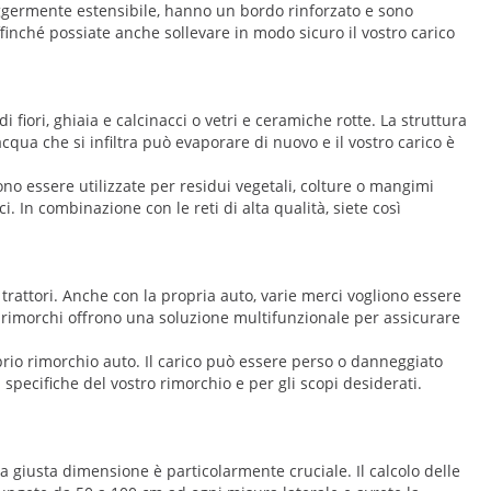
 leggermente estensibile, hanno un bordo rinforzato e sono
Affinché possiate anche sollevare in modo sicuro il vostro carico
i fiori, ghiaia e calcinacci o vetri e ceramiche rotte. La struttura
acqua che si infiltra può evaporare di nuovo e il vostro carico è
no essere utilizzate per residui vegetali, colture o mangimi
ci. In combinazione con le reti di alta qualità, siete così
i trattori. Anche con la propria auto, varie merci vogliono essere
er rimorchi offrono una soluzione multifunzionale per assicurare
oprio rimorchio auto. Il carico può essere perso o danneggiato
specifiche del vostro rimorchio e per gli scopi desiderati.
la giusta dimensione è particolarmente cruciale. Il calcolo delle