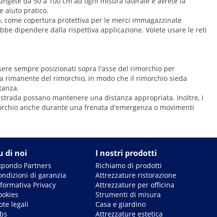
iungete da 50 a 100 cm ad ogni misura laterale e avrete la
e aiuto pratico.
ra, come copertura protettiva per le merci immagazzinate
ebbe dipendere dalla rispettiva applicazione. Volete usare le reti
 essere sempre posizionati sopra l'asse del rimorchio per
rea rimanente del rimorchio, in modo che il rimorchio sieda
tanza.
a strada possano mantenere una distanza appropriata. Inoltre, i
 rimorchio anche durante una frenata d'emergenza o movimenti
u di noi
I nostri prodotti
xpondo Partners
Richiamo di prodotti
ondizioni di garanzia
Attrezzature ristorazione
nformativa Privacy
Attrezzature per officina
ookies
Strumenti di misura
te legali
Casa e giardino
obs
Attrezzature estetica