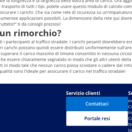
e la lunghezza e la larghezza della vostra area di carico. Ora agg
 trasporto di tutti i tipi, potete usare questo modulo di calcolo com
ssicurare i carichi: Che sia come rete di sicurezza su un'impalcatu
no numerose applicazioni possibili. La dimensione della rete qui dovr
tteto?" ti dà consigli preziosi!
 un rimorchio?
tti i partecipanti al traffico stradale: I carichi pesanti dovrebbero
iori carichi possono quindi essere distribuiti uniformemente sull'a
 superare il carico massimo di timone consentito in nessuna circos
nche essere chiaramente segnalato in modo che gli altri utenti dell
o reti in modo tale che nessun carico possa scivolare o cadere dal
ualità sono l'ideale per assicurare il carico nel traffico stradale!
Servizio clienti
S
e
Contattaci
C
I
Portale resi
C
No
J