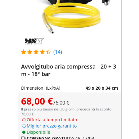
(14)
Avvolgitubo aria compressa - 20 + 3
m - 18° bar
Dimensioni (LxPxA)
49 x 20 x 34 cm
68,00 €
76,00 €
Il prezzo più basso nei 30 giorni precedenti lo sconto:
76,00 €
Offerta a tempo limitato
Miglior prezzo garantito
Disponibile
CONSEGNA GRATUITA
ca. 17/08