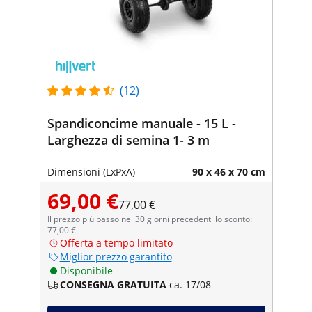
(12)
Spandiconcime manuale - 15 L -
Larghezza di semina 1- 3 m
Dimensioni (LxPxA)
90 x 46 x 70 cm
69,00 €
77,00 €
Il prezzo più basso nei 30 giorni precedenti lo sconto:
77,00 €
Offerta a tempo limitato
Miglior prezzo garantito
Disponibile
CONSEGNA GRATUITA
ca. 17/08