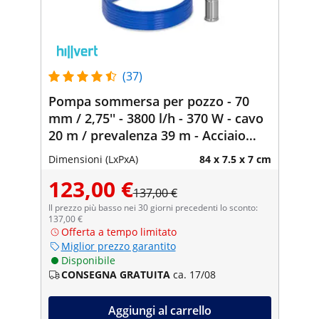
(37)
Pompa sommersa per pozzo - 70
mm / 2,75'' - 3800 l/h - 370 W - cavo
20 m / prevalenza 39 m - Acciaio
inox
Dimensioni (LxPxA)
84 x 7.5 x 7 cm
123,00 €
137,00 €
Il prezzo più basso nei 30 giorni precedenti lo sconto:
137,00 €
Offerta a tempo limitato
Miglior prezzo garantito
Disponibile
CONSEGNA GRATUITA
ca. 17/08
Aggiungi al carrello