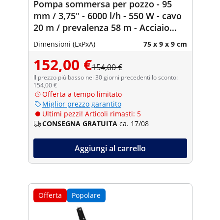
Pompa sommersa per pozzo - 95
mm / 3,75'' - 6000 l/h - 550 W - cavo
20 m / prevalenza 58 m - Acciaio
inox
Dimensioni (LxPxA)
75 x 9 x 9 cm
152,00 €
154,00 €
Il prezzo più basso nei 30 giorni precedenti lo sconto:
154,00 €
Offerta a tempo limitato
Miglior prezzo garantito
Ultimi pezzi! Articoli rimasti: 5
CONSEGNA GRATUITA
ca. 17/08
Aggiungi al carrello
Offerta
Popolare