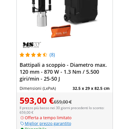
(8)
Battipali a scoppio - Diametro max.
120 mm - 870 W - 1.3 Nm / 5.500
giri/min - 25-50 J
Dimensioni (LxPxA)
32.5 x 29 x 82.5 cm
593,00 €
659,00 €
Il prezzo più basso nei 30 giorni precedenti lo sconto:
659,00 €
Offerta a tempo limitato
Miglior prezzo garantito