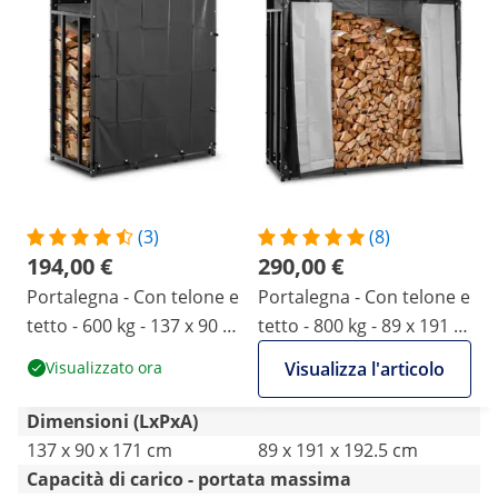
(3)
(8)
194,00 €
290,00 €
Portalegna - Con telone e
Portalegna - Con telone e
tetto - 600 kg - 137 x 90 x
tetto - 800 kg - 89 x 191 x
171 cm - Nero
192,5 cm - Nero
Visualizzato ora
Visualizza l'articolo
Dimensioni (LxPxA)
137 x 90 x 171 cm
89 x 191 x 192.5 cm
Capacità di carico - portata massima