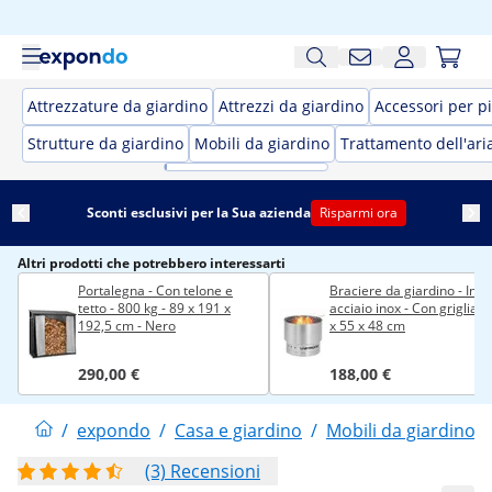
Attrezzature da giardino
Attrezzi da giardino
Accessori per p
Strutture da giardino
Mobili da giardino
Trattamento dell'ari
Sconti esclusivi per la Sua azienda
Risparmi ora
Altri prodotti che potrebbero interessarti
Portalegna - Con telone e
Braciere da giardino - In
tetto - 800 kg - 89 x 191 x
acciaio inox - Con griglia -
192,5 cm - Nero
x 55 x 48 cm
290,00 €
188,00 €
/
expondo
/
Casa e giardino
/
Mobili da giardino
/
(3) Recensioni