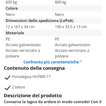
600 kg
800 kg
Colore
Nero
Nero
Dimensioni della spedizione (LxPxA)
12 x 167 x 34 cm
190 x 33.5 x 13 cm
Materiale
PE
PE
Acciaio galvanizzato
Acciaio galvanizzato
Acciaio verniciato a
Acciaio verniciato a
polvere
polvere
Confronta più caratteristiche
Contenuto della consegna
Portalegna HI-FWR-17
2 teloni
Descrizione del prodotto
Conserva la legna da ardere in modo comodo! Con il