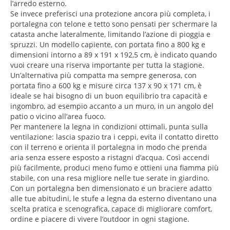
l’arredo esterno.
Se invece preferisci una protezione ancora più completa, i
portalegna con telone e tetto sono pensati per schermare la
catasta anche lateralmente, limitando l’azione di pioggia e
spruzzi. Un modello capiente, con portata fino a 800 kg e
dimensioni intorno a 89 x 191 x 192,5 cm, è indicato quando
vuoi creare una riserva importante per tutta la stagione.
Un’alternativa più compatta ma sempre generosa, con
portata fino a 600 kg e misure circa 137 x 90 x 171 cm, è
ideale se hai bisogno di un buon equilibrio tra capacità e
ingombro, ad esempio accanto a un muro, in un angolo del
patio o vicino all’area fuoco.
Per mantenere la legna in condizioni ottimali, punta sulla
ventilazione: lascia spazio tra i ceppi, evita il contatto diretto
con il terreno e orienta il portalegna in modo che prenda
aria senza essere esposto a ristagni d’acqua. Così accendi
più facilmente, produci meno fumo e ottieni una fiamma più
stabile, con una resa migliore nelle tue serate in giardino.
Con un portalegna ben dimensionato e un braciere adatto
alle tue abitudini, le stufe a legna da esterno diventano una
scelta pratica e scenografica, capace di migliorare comfort,
ordine e piacere di vivere l’outdoor in ogni stagione.