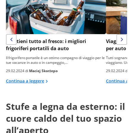
Mantieni tutto al fresco: i migliori
Viaggia in 
frigoriferi portatili da auto
per auto
Il frigorifero portatile è un ottimo compagno di viaggio per le
Tutti sognano di
tue vacanze in auto o in campeggio,…
viaggiano. Un fr
29.02.2024 di
Maciej Skorżepo
29.02.2024 di
e
Continua a leggere
Continua a l
Stufe a legna da esterno: il
cuore caldo del tuo spazio
all’aperto