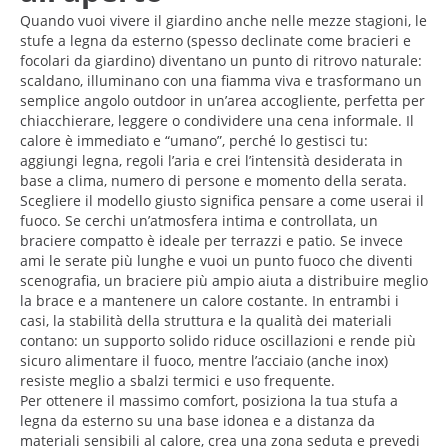
Quando vuoi vivere il giardino anche nelle mezze stagioni, le
stufe a legna da esterno (spesso declinate come bracieri e
focolari da giardino) diventano un punto di ritrovo naturale:
scaldano, illuminano con una fiamma viva e trasformano un
semplice angolo outdoor in un’area accogliente, perfetta per
chiacchierare, leggere o condividere una cena informale. Il
calore è immediato e “umano”, perché lo gestisci tu:
aggiungi legna, regoli l’aria e crei l’intensità desiderata in
base a clima, numero di persone e momento della serata.
Scegliere il modello giusto significa pensare a come userai il
fuoco. Se cerchi un’atmosfera intima e controllata, un
braciere compatto è ideale per terrazzi e patio. Se invece
ami le serate più lunghe e vuoi un punto fuoco che diventi
scenografia, un braciere più ampio aiuta a distribuire meglio
la brace e a mantenere un calore costante. In entrambi i
casi, la stabilità della struttura e la qualità dei materiali
contano: un supporto solido riduce oscillazioni e rende più
sicuro alimentare il fuoco, mentre l’acciaio (anche inox)
resiste meglio a sbalzi termici e uso frequente.
Per ottenere il massimo comfort, posiziona la tua stufa a
legna da esterno su una base idonea e a distanza da
materiali sensibili al calore, crea una zona seduta e prevedi