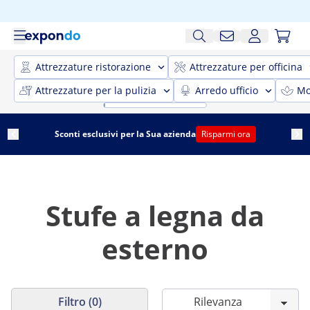
Attrezzature ristorazione
Attrezzature per officina
Attrezzature per la pulizia
Arredo ufficio
Mo
Sconti esclusivi per la Sua azienda
Risparmi ora
Stufe a legna da
esterno
Filtro (0)