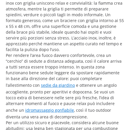
inox con griglia uniscono relax e convivialità: la fiamma crea
atmosfera, mentre la griglia ti permette di preparare
spiedini, verdure o piccoli tagli in modo informale. Un
formato generoso, come un braciere con griglia intorno ai 55
x 55 x 48 cm, offre una superficie comoda e una gestione
della brace più stabile, ideale quando hai ospiti e vuoi
servire più porzioni senza stress. L’acciaio inox, inoltre, è
apprezzato perché mantiene un aspetto curato nel tempo e
facilita la pulizia dopo l’uso.
Per rendere l’area fuoco davvero confortevole, crea un
“cerchio” di sedute a distanza adeguata, così il calore arriva
a tutti senza essere troppo intenso. In questa zona
funzionano bene sedute leggere da spostare rapidamente
in base alla direzione del calore: puoi completare
l’allestimento con
sedie da giardino
e ottenere un angolo
accogliente, pronto per aperitivi e dopocena. Se vuoi un
tocco extra di benessere nelle sere più fresche, l’idea di
alternare momenti al fuoco e pause relax può includere
anche un
idromassaggio gonfiabile
, così il tuo outdoor
diventa una vera area di decompressione.
Per un utilizzo sicuro e piacevole, considera alcune buone
abitudini: usa legna ben stagionata per una combustione