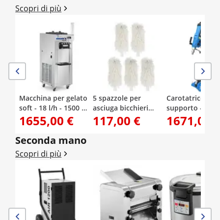
Scopri di più
Macchina per gelato
5 spazzole per
Carotatrice - co
soft - 18 l/h - 1500 W -
asciuga bicchieri
supporto - 3700
1655,00 €
117,00 €
1671,00 
2 gusti + mix di
RCGP-2.0A
fino a 1230 giri
entrambi -
Diametro di for
preraffreddamento -
max. 450 mm
Seconda mano
Royal Catering
Scopri di più