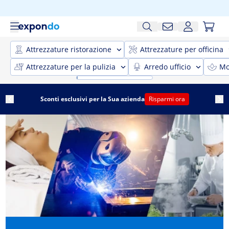
Attrezzature ristorazione
Attrezzature per officina
Attrezzature per la pulizia
Arredo ufficio
Mo
Sconti esclusivi per la Sua azienda
Risparmi ora