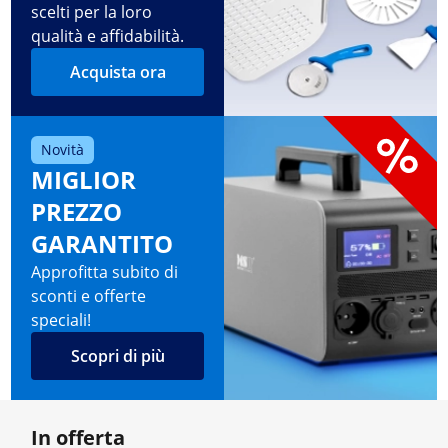
scelti per la loro
qualità e affidabilità.
Acquista ora
Novità
MIGLIOR
PREZZO
GARANTITO
Approfitta subito di
sconti e offerte
speciali!
Scopri di più
In offerta