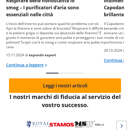
Respirare bene nonostante lo
Indimentica
smog – I purificatori d’aria sono
Capodanno 
essenziali nelle città
brillante
L'inizio dell'inverno può portare qualche problema con sè.
Il Capodanno è 
Apri la finestra e senti odore di bruciato? Respirare è difficile
bevande creano 
e la polvere grigia si deposita sui davanzali delle finestre? È
evocano un'atmos
giunto il momento di garantire aria pulita e proteggere i tuoi
ricette di cockt
polmoni! Scopri cos'è lo smog e come respirare aria pulita in
pochissimo tem
casa.
28.10.2024 di
e
15.11.2024 di
expondo expert
Continua a l
Continua a leggere
Leggi i nostri articoli
I nostri marchi di fiducia al servizio del
vostro successo.