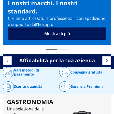
I nostri marchi. I nostri
standard.
Creiamo attrezzature professionali, con spedizione
e supporto dall’Europa.
Mostra di più
Affidabilità per la tua azienda
Vari metodi di
Consegna gratuita
pagamento
Sconto quantità
Garanzia Premium
GASTRONOMIA
Una selezione delle