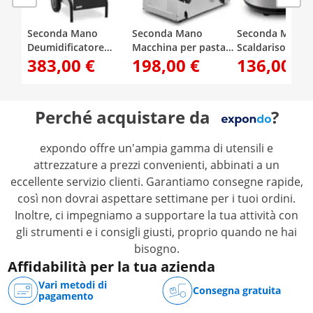
Seconda Mano
Seconda Mano
Seconda Mano
Deumidificatore
Macchina per pasta
Scaldariso - 26 l
383,00 €
198,00 €
136,00 €
elettrico
elettrica - 26 cm -
impostazione di
professionale - 50
spessore della pasta
della temperatu
L/24 h - 90 m² - 5,69 L
da 1 a 14 mm - Royal
- 80 °C - Royal
Catering
Catering
Perché acquistare da
?
expondo offre un'ampia gamma di utensili e
attrezzature a prezzi convenienti, abbinati a un
eccellente servizio clienti. Garantiamo consegne rapide,
così non dovrai aspettare settimane per i tuoi ordini.
Inoltre, ci impegniamo a supportare la tua attività con
gli strumenti e i consigli giusti, proprio quando ne hai
bisogno.
Affidabilità per la tua azienda
Vari metodi di
Consegna gratuita
pagamento