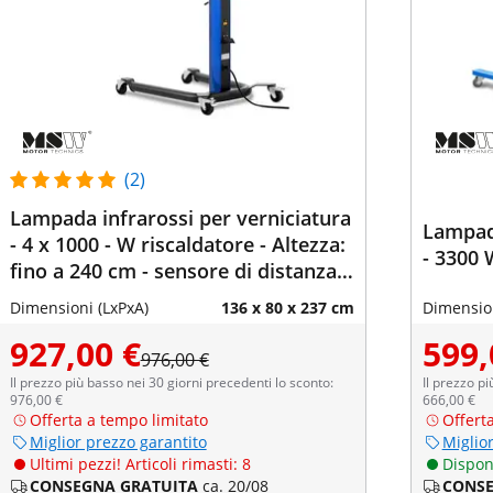
(2)
Lampada infrarossi per verniciatura
Lampada
- 4 x 1000 - W riscaldatore - Altezza:
- 3300 
fino a 240 cm - sensore di distanza -
230 V
Dimensioni (LxPxA)
136 x 80 x 237 cm
Dimension
927,00 €
599,
976,00 €
Il prezzo più basso nei 30 giorni precedenti lo sconto:
Il prezzo pi
976,00 €
666,00 €
Offerta a tempo limitato
Offert
Miglior prezzo garantito
Miglio
Ultimi pezzi! Articoli rimasti: 8
Dispon
CONSEGNA GRATUITA
ca. 20/08
CONSE