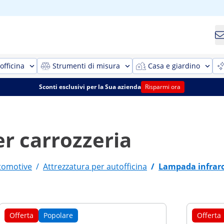
officina
Strumenti di misura
Casa e giardino
Sconti esclusivi per la Sua azienda
Risparmi ora
r carrozzeria
utomotive
/
Attrezzatura per autofficina
/
Lampada infraro
Offerta
Popolare
Offerta