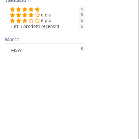
Valutazioni
4
e più
6
e più
6
Tutti i prodotti recensiti
6
Marca
8
MSW