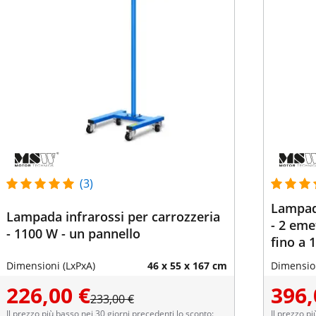
(3)
Lampada
Lampada infrarossi per carrozzeria
- 2 eme
- 1100 W - un pannello
fino a 
Dimensioni (LxPxA)
46 x 55 x 167 cm
Dimension
226,00 €
396,
233,00 €
Il prezzo più basso nei 30 giorni precedenti lo sconto:
Il prezzo pi