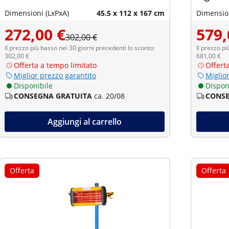
Dimensioni (LxPxA)
45.5 x 112 x 167 cm
Dimension
272,00 €
579,
302,00 €
Il prezzo più basso nei 30 giorni precedenti lo sconto:
Il prezzo pi
302,00 €
681,00 €
Offerta a tempo limitato
Offert
Miglior prezzo garantito
Miglio
Disponibile
Dispon
CONSEGNA GRATUITA
ca. 20/08
CONSE
Aggiungi al carrello
Offerta
Offerta