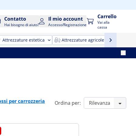
Carrello
Contatto
Il mio account
Vai alla
Hai bisogno di aiuto?
Accesso/Registrazione
cassa
Attrezzature estetica
Attrezzature agricole
Attrezz
ssi per carrozzeria
Ordina per: