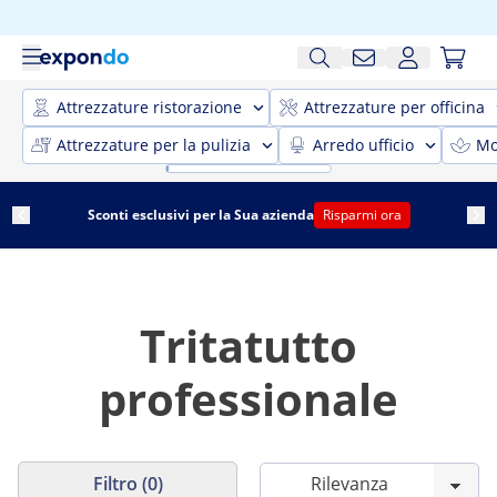
Attrezzature ristorazione
Attrezzature per officina
Attrezzature per la pulizia
Arredo ufficio
Mo
Sconti esclusivi per la Sua azienda
Risparmi ora
Tritatutto
professionale
Filtro (0)