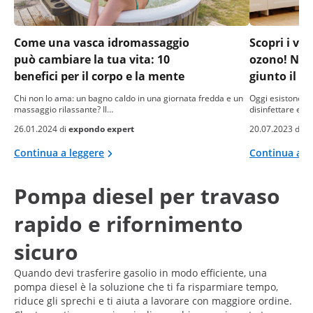
Come una vasca idromassaggio
Scopri i va
può cambiare la tua vita: 10
ozono! Non 
benefici per il corpo e la mente
giunto il m
Chi non lo ama: un bagno caldo in una giornata fredda e un
Oggi esistono i
massaggio rilassante? Il…
disinfettare e pu
26.01.2024 di
expondo expert
20.07.2023 di
Ma
Continua a leggere
Continua a l
Pompa diesel per travaso
rapido e rifornimento
sicuro
Quando devi trasferire gasolio in modo efficiente, una
pompa diesel è la soluzione che ti fa risparmiare tempo,
riduce gli sprechi e ti aiuta a lavorare con maggiore ordine.