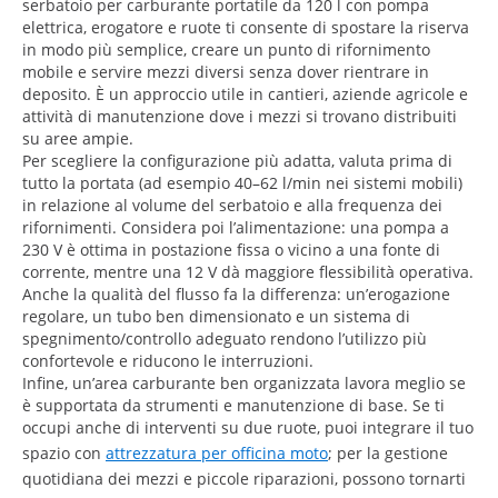
serbatoio per carburante portatile da 120 l con pompa
elettrica, erogatore e ruote ti consente di spostare la riserva
in modo più semplice, creare un punto di rifornimento
mobile e servire mezzi diversi senza dover rientrare in
deposito. È un approccio utile in cantieri, aziende agricole e
attività di manutenzione dove i mezzi si trovano distribuiti
su aree ampie.
Per scegliere la configurazione più adatta, valuta prima di
tutto la portata (ad esempio 40–62 l/min nei sistemi mobili)
in relazione al volume del serbatoio e alla frequenza dei
rifornimenti. Considera poi l’alimentazione: una pompa a
230 V è ottima in postazione fissa o vicino a una fonte di
corrente, mentre una 12 V dà maggiore flessibilità operativa.
Anche la qualità del flusso fa la differenza: un’erogazione
regolare, un tubo ben dimensionato e un sistema di
spegnimento/controllo adeguato rendono l’utilizzo più
confortevole e riducono le interruzioni.
Infine, un’area carburante ben organizzata lavora meglio se
è supportata da strumenti e manutenzione di base. Se ti
occupi anche di interventi su due ruote, puoi integrare il tuo
spazio con
attrezzatura per officina moto
; per la gestione
quotidiana dei mezzi e piccole riparazioni, possono tornarti