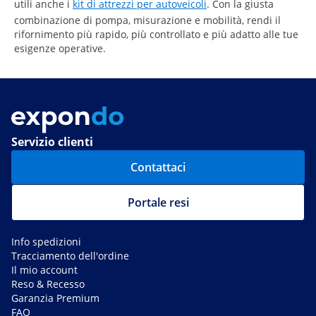
utili anche i
kit di attrezzi per autoveicoli
. Con la giusta
combinazione di pompa, misurazione e mobilità, rendi il
rifornimento più rapido, più controllato e più adatto alle tue
esigenze operative.
Servizio clienti
Contattaci
Portale resi
Info spedizioni
Tracciamento dell'ordine
Il mio account
Reso & Recesso
Garanzia Premium
FAQ