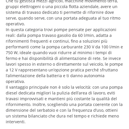
Che tu gestisca mezzi agricoli, macchine movimento terra,
gruppi elettrogeni o una piccola flotta aziendale, avere un
sistema di travaso dedicato ti permette di rifornire dove
serve, quando serve, con una portata adeguata al tuo ritmo
operativo.
In questa categoria trovi pompe pensate per applicazioni
reali: dalla pompa travaso gasolio da 60 l/min, adatta a
rifornimenti frequenti e continui, fino a soluzioni più
performanti come la pompa carburante 230 V da 100 l/min e
750 W, ideale quando vuoi ridurre al minimo i tempi di
fermo e hai disponibilità di alimentazione di rete. Se invece
lavori spesso in esterno o direttamente sul veicolo, le pompe
a 12 V rappresentano un’opzione pratica perché sfruttano
l’alimentazione della batteria e ti danno autonomia
operativa.
Il vantaggio principale non è solo la velocità: con una pompa
diesel dedicata migliori la pulizia dell’area di lavoro, eviti
travasi improvvisati e mantieni più costante la qualità del
rifornimento. Inoltre, scegliendo una portata coerente con la
dimensione del serbatoio e con la frequenza d’uso, ottieni
un sistema bilanciato che dura nel tempo e richiede meno
interventi.