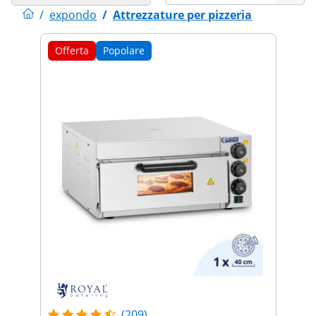
/
expondo
/
Attrezzature per pizzeria
Offerta
Popolare
(209)