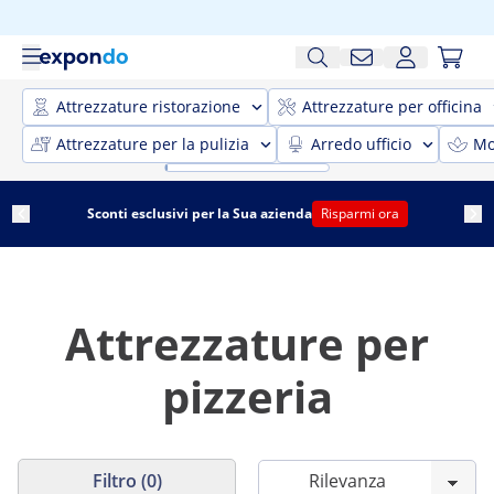
Attrezzature ristorazione
Attrezzature per officina
Attrezzature per la pulizia
Arredo ufficio
Mo
Sconti esclusivi per la Sua azienda
Risparmi ora
Attrezzature per
pizzeria
Filtro (0)