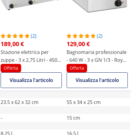
(2)
(2)
189,00 €
129,00 €
Stazione elettrica per
Bagnomaria professionale
zuppe - 3 x 2,75 Litri - 450
- 640 W - 3 x GN 1/3 - Royal
W
Catering
Offerta
Offerta
Visualizza l'articolo
Visualizza l'articolo
23.5 x 62 x 32 cm
55 x 34 x 25 cm
-
15 cm
8.25 l
16.5 l