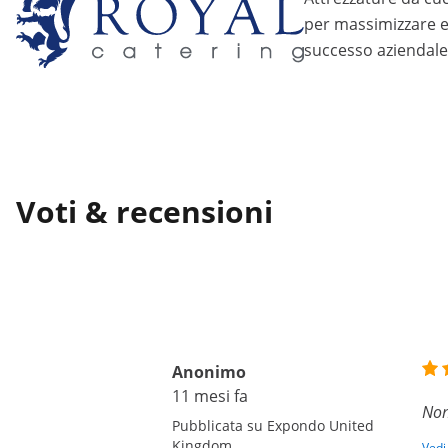
per massimizzare eff
successo aziendale
Voti & recensioni
Anonimo
11 mesi fa
Non
Pubblicata su Expondo United
Kingdom
Vedi