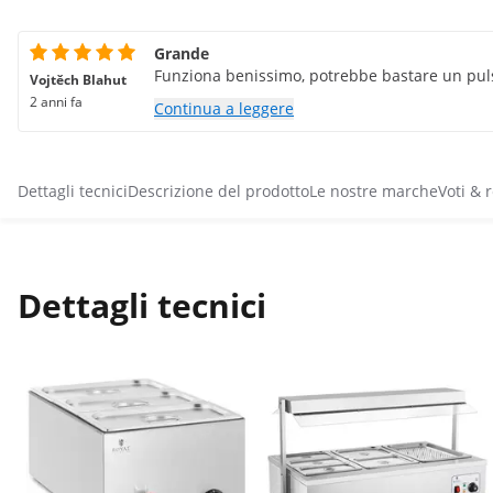
Grande
Funziona benissimo, potrebbe bastare un pul
Vojtěch Blahut
2 anni fa
Continua a leggere
Dettagli tecnici
Descrizione del prodotto
Le nostre marche
Voti & 
Dettagli tecnici