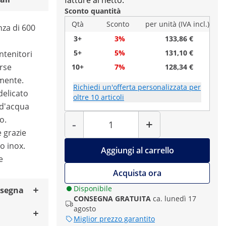
fatture al netto.
Sconto quantità
Qtà
Sconto
per unità (IVA incl.)
za di 600
3+
3%
133,86 €
5+
5%
131,10 €
ontenitori
erse
10+
7%
128,34 €
mente.
Richiedi un'offerta personalizzata per
delicato
oltre 10 articoli
 d'acqua
Quantità
o.
-
+
e grazie
io inox.
Aggiungi al carrello
e
Acquista ora
Disponibile
nsegna
CONSEGNA GRATUITA
ca. lunedì 17
agosto
Miglior prezzo garantito