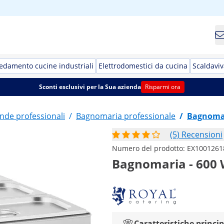
edamento cucine industriali
Elettrodomestici da cucina
Scaldaviv
Sconti esclusivi per la Sua azienda
Risparmi ora
nde professionali
/
Bagnomaria professionale
/
Bagnomar
(5) Recensioni
Numero del prodotto:
EX1001261
Bagnomaria - 600 W
Caratteristiche princip