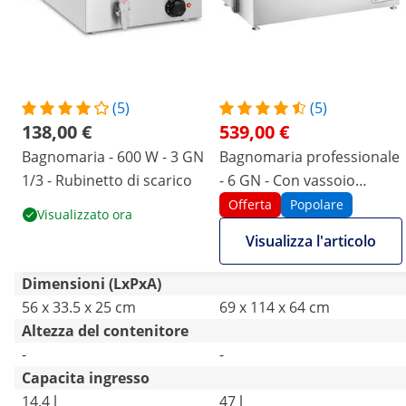
(5)
(5)
138,00 €
539,00 €
Bagnomaria - 600 W - 3 GN
Bagnomaria professionale
1/3 - Rubinetto di scarico
- 6 GN - Con vassoio
punzonato per affettare
Offerta
Popolare
Visualizzato ora
Visualizza l'articolo
Dimensioni (LxPxA)
56 x 33.5 x 25 cm
69 x 114 x 64 cm
Altezza del contenitore
-
-
Capacita ingresso
14.4 l
47 l