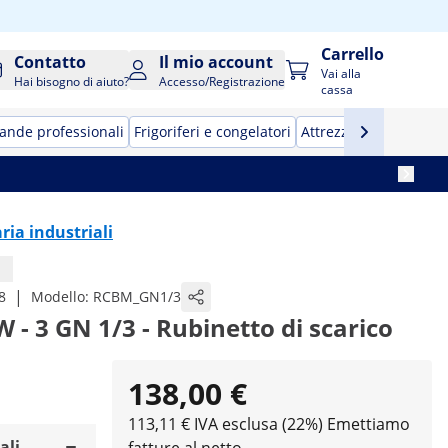
Carrello
Contatto
Il mio account
Vai alla
Hai bisogno di aiuto?
Accesso/Registrazione
cassa
ande professionali
Frigoriferi e congelatori
Attrezzature per bar
ia industriali
|
8
Modello:
RCBM_GN1/3
 - 3 GN 1/3 - Rubinetto di scarico
138,00 €
113,11 € IVA esclusa (22%)
Emettiamo
ali