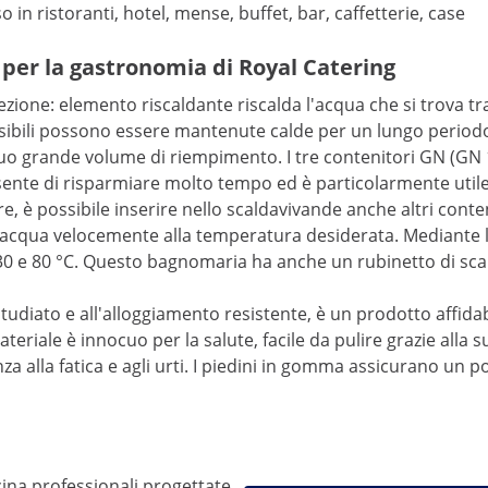
o in ristoranti, hotel, mense, buffet, bar, caffetterie, case
 per la gastronomia di Royal Catering
ione: elemento riscaldante riscalda l'acqua che si trova tra i
sibili possono essere mantenute calde per un lungo periodo
 suo grande volume di riempimento. I tre contenitori GN (G
sente di risparmiare molto tempo ed è particolarmente utile
e, è possibile inserire nello scaldavivande anche altri conte
o l'acqua velocemente alla temperatura desiderata. Mediante
0 e 80 °C. Questo bagnomaria ha anche un rubinetto di scari
tudiato e all'alloggiamento resistente, è un prodotto affida
materiale è innocuo per la salute, facile da pulire grazie alla
za alla fatica e agli urti. I piedini in gomma assicurano un
ina professionali progettate