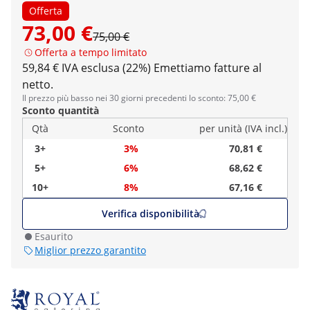
Offerta
73,00 €
75,00 €
Offerta a tempo limitato
59,84 € IVA esclusa (22%)
Emettiamo fatture al
netto.
Il prezzo più basso nei 30 giorni precedenti lo sconto: 75,00 €
Sconto quantità
Qtà
Sconto
per unità (IVA incl.)
3+
3%
70,81 €
5+
6%
68,62 €
10+
8%
67,16 €
Verifica disponibilità
Esaurito
Miglior prezzo garantito