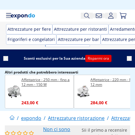
Attrezzature per fiere
Attrezzature per ristoranti
Arredamento
Frigoriferi e congelatori
Attrezzature per bar
Attrezzature pe
Sconti esclusivi per la Sua azienda
Risparmi ora
Altri prodotti che potrebbero interessarti
Affettatrice - 250 mm - fino a
Affettatrice - 220 mm - Fin
12 mm - 150 W
12 mm
243,00 €
284,00 €
/
expondo
/
Attrezzature ristorazione
/
Attrezzatu
Non ci sono
Sii il primo a recensire