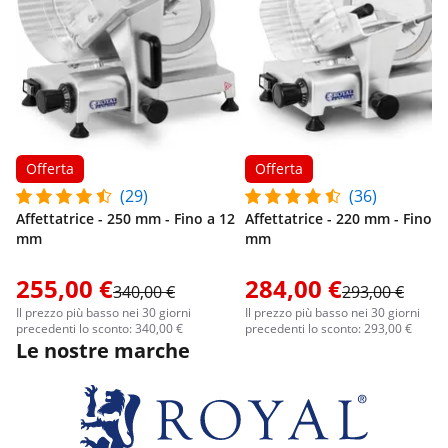
Offerta
Offerta
(29)
(36)
Affettatrice - 250 mm - Fino a 12
Affettatrice - 220 mm - Fino a
mm
mm
255,00 €
284,00 €
340,00 €
293,00 €
Il prezzo più basso nei 30 giorni
Il prezzo più basso nei 30 giorni
precedenti lo sconto: 340,00 €
precedenti lo sconto: 293,00 €
Le nostre marche