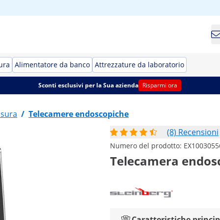
ura
Alimentatore da banco
Attrezzature da laboratorio
Sconti esclusivi per la Sua azienda
Risparmi ora
isura
/
Telecamere endoscopiche
(8) Recensioni
Numero del prodotto:
EX1003055
Telecamera endosco
Caratteristiche princip