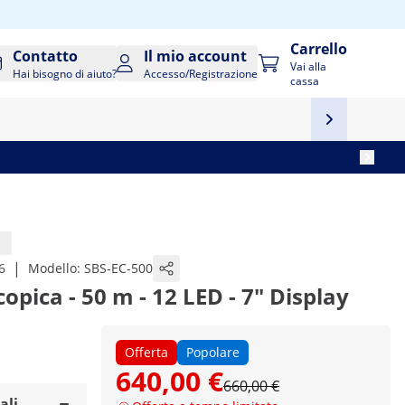
Carrello
Contatto
Il mio account
Vai alla
Hai bisogno di aiuto?
Accesso/Registrazione
cassa
|
6
Modello:
SBS-EC-500
pica - 50 m - 12 LED - 7" Display
Offerta
Popolare
640,00 €
660,00 €
ali