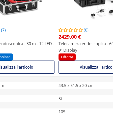
(7)
(0)
2429,00 €
ndoscopica - 30 m - 12 LED -
Telecamera endoscopica - 60
9" Display
polare
Offerta
isualizza l'articolo
Visualizza l'artico
 cm
43.5 x 51.5 x 20 cm
Sì
105