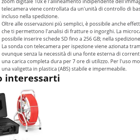
zoom digitale 10x e l'allineamento indipendente dell'immagi
telecamera viene controllata da un'unità di controllo di bas
incluso nella spedizione.
Oltre alle osservazioni più semplici, è possibile anche eff
che ti permettono l'analisi di fratture o ingorghi. La micr
possibile inserire schede SD fino a 256 GB; nella spedizion
La sonda con telecamera per ispezione viene azionata trami
ovunque senza la necessità di una fonte esterna di corrent
una carica completa dura per 7 ore di utilizzo. Per l'uso m
una valigetta in plastica (ABS) stabile e impermeabile.
 interessarti