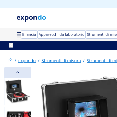
Bilancia
Apparecchi da laboratorio
Strumenti di mis
/
expondo
/
Strumenti di misura
/
Strumenti di m