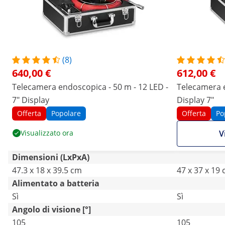
(8)
640,00 €
612,00 €
Telecamera endoscopica - 50 m - 12 LED -
Telecamera e
7" Display
Display 7"
Offerta
Popolare
Offerta
Po
Visualizzato ora
V
Dimensioni (LxPxA)
47.3 x 18 x 39.5 cm
47 x 37 x 19
Alimentato a batteria
Sì
Sì
Angolo di visione [°]
105
105