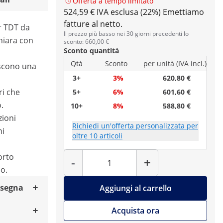
Offerta a tempo limitato
524,59 € IVA esclusa (22%)
Emettiamo
fatture al netto.
r TDT da
Il prezzo più basso nei 30 giorni precedenti lo
hiara con
sconto: 660,00 €
Sconto quantità
Qtà
Sconto
per unità (IVA incl.)
iscono una
3+
3%
620,80 €
ri che
5+
6%
601,60 €
.
10+
8%
588,80 €
zioni
Richiedi un'offerta personalizzata per
ni
oltre 10 articoli
Quantità
orto
-
+
no.
nsegna
Aggiungi al carrello
Acquista ora