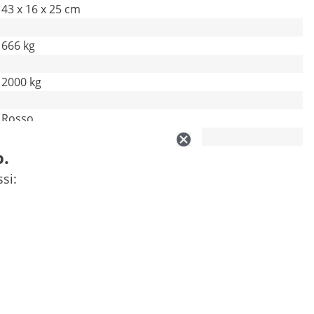
43 x 16 x 25 cm
666 kg
2000 kg
Rosso
o.
54 x 26 x 31 cm
ssi: