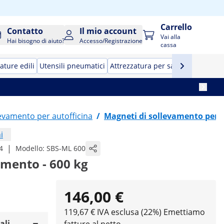
Carrello
Contatto
Il mio account
Vai alla
Hai bisogno di aiuto?
Accesso/Registrazione
cassa
ature edili
Utensili pneumatici
Attrezzatura per saldatura a stag
llevamento per autofficina
/
Magneti di sollevamento per
i
|
4
Modello:
SBS-ML 600
amento - 600 kg
146,00 €
119,67 € IVA esclusa (22%)
Emettiamo
ali