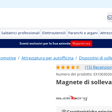
Saldatrici professionali
Elettroutensili
Paranchi e argani
Attrezz
Sconti esclusivi per la Sua azienda
Risparmi ora
utomotive
/
Attrezzatura per autofficina
/
Dispositivi di so
(15) Recension
Numero del prodotto:
EX1003020
Magnete di sollev
Caratteristiche princip