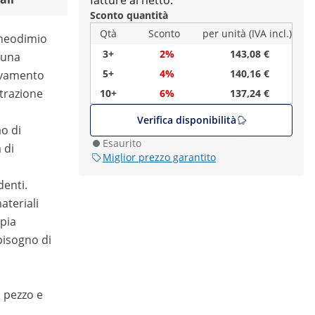
fatture al netto.
Sconto quantità
Qtà
Sconto
per unità (IVA incl.)
 neodimio
3+
2%
143,08 €
 una
5+
4%
140,16 €
evamento
 trazione
10+
6%
137,24 €
Verifica disponibilità
o di
Esaurito
 di
Miglior prezzo garantito
enti.
ateriali
pia
 bisogno di
l pezzo e