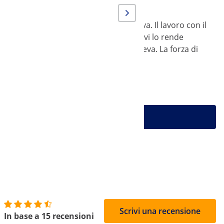
del pezzo e attiva il magnete con la leva. Il lavoro con il
iona senza elettricità. L'assenza di cavi lo rende
mpedisce il rilascio involontario della leva. La forza di
utti i prodotti di Steinberg Systems
Scrivi una recensione
In base a 15 recensioni