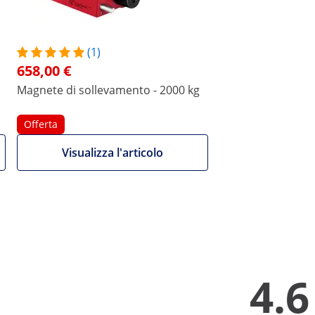
sollevamento di Steinberg Systems
ità e facilità di utilizzo: posiziona il dispositivo al centro 
eriale, ma anche sicuro: il magnete non soggetto a usura funz
(1)
re, il dispositivo è dotato di un meccanismo di sicurezza che i
658,00 €
osto di lavoro.
Magnete di sollevamento - 2000 kg
Offerta
e e strumenti di misura che
Visualizza l'articolo
ione per laboratori, cucine e
Mostra t
.
4.6