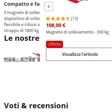
Compatto e facile da usare: il magnete di 
Il magnete di sollevamento compatto convince per la sua rapid
dispositivo di sollevamento non è solo delicato per il mat
(13)
flessibile e riduce al minimo le possibilità di errore. Inolt
108,00 €
strappo di 1800 kg offre anche la massima sicurezza sul p
Magnete di sollevamento - 300 kg
Le nostre marche
Offerta
Bilance elettronich
Visualizza l'articolo
garantiscono precis
ambienti industriali
Voti & recensioni