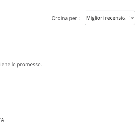
Sort reviews
Ordina per :
iene le promesse.
TA