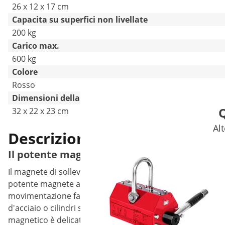
26 x 12 x 17 cm
Capacita su superfici non livellate
200 kg
Carico max.
600 kg
Colore
Rosso
Dimensioni della spedizione (LxPxA)
Q
32 x 22 x 23 cm
Alt
Descrizione del prodotto
Il potente magnete di sollevamento per tra
Il magnete di sollevamento del marchio Steinberg Systems 
potente magnete al neodimio ad alta energia convince graz
movimentazione facile e sicura. Allo stesso tempo, può tra
d'acciaio o cilindri solidi ferromagnetici. A differenza dei c
magnetico è delicato sulla superficie del pezzo.