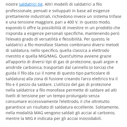
nostre
saldatrici tig
. Altri modelli di saldatrici a filo
professionale, pensati e sviluppati in base ad esigenze
prettamente industriali, richiedono invece un sistema trifase
e una tensione maggiore, pari a 400 V. In questo modo,
expondo ti offre la possibilità di investire in un prodotto che
risponda a esigenze personali specifiche, mantenendo però
l’elevato grado di versatilità e flessibilità. Per questo, le
saldatrici a filo monofase Stamos combinano diversi metodi
di saldatura, nello specifico, quella classica a elettrodo
rivestito e quella MIG/MAG. Quest’ultima avviene grazie
all’apporto di diversi tipi di gas di protezione, quali argon e
anidride carbonica, trasportati dal cannello (o torcia) che
guida il filo (da cui il nome di questo tipo particolare di
saldatura) alla zona di fusione creando l’arco elettrico tra il
filo e il pezzo da saldare. L’utilizzo del gas di protezione
nella saldatrice a filo monofase permette di saldare ad alti
livelli di tensione per un tempo prolungato senza
consumare eccessivamente l’elettrodo, il che oltretutto
garantisce un risultato di saldatura eccellente. Solitamente,
nella modalità MAG vengono saldati gli acciai al carbonio,
mentre la MIG è indicata per gli acciai inossidabili.