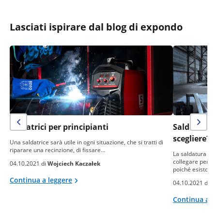
Lasciati ispirare dal blog di expondo
Saldatrici per principianti
Saldatrice
scegliere?
Una saldatrice sarà utile in ogni situazione, che si tratti di
riparare una recinzione, di fissare…
La saldatura è l
collegare perma
04.10.2021 di
Wojciech Kaczałek
poiché esistono
Continua a leggere
04.10.2021 di
Ra
Continua a l