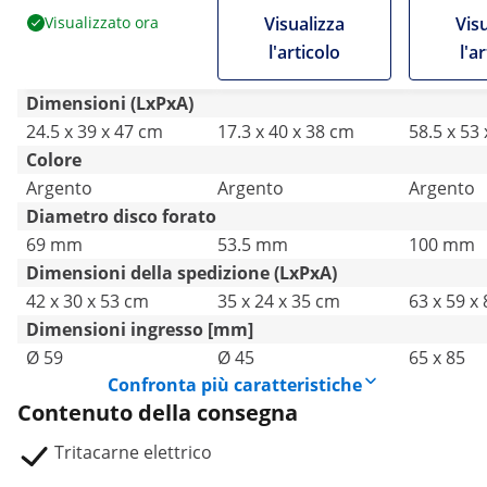
inverso - 140 kg/h
inverso - 70 kg/h
funzione
Visualizzato ora
Visualizza
Vis
“riavvolg
l'articolo
l'a
Dimensioni (LxPxA)
24.5 x 39 x 47 cm
17.3 x 40 x 38 cm
58.5 x 53
Colore
Argento
Argento
Argento
Diametro disco forato
69 mm
53.5 mm
100 mm
Dimensioni della spedizione (LxPxA)
42 x 30 x 53 cm
35 x 24 x 35 cm
63 x 59 x
Dimensioni ingresso [mm]
Ø 59
Ø 45
65 x 85
Confronta più caratteristiche
Contenuto della consegna
Tritacarne elettrico