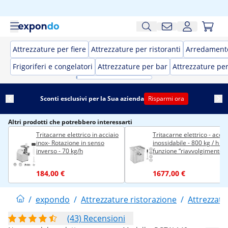
Attrezzature per fiere
Attrezzature per ristoranti
Arredamento
Frigoriferi e congelatori
Attrezzature per bar
Attrezzature pe
Sconti esclusivi per la Sua azienda
Risparmi ora
Altri prodotti che potrebbero interessarti
Tritacarne elettrico in acciaio
Tritacarne elettrico - accia
inox- Rotazione in senso
inossidabile - 800 kg / h - 
inverso - 70 kg/h
funzione “riavvolgimento”
184,00 €
1677,00 €
/
expondo
/
Attrezzature ristorazione
/
Attrezzatu
(43) Recensioni