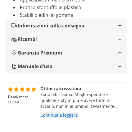
Pratico stantuffo in plastica
Stabili piedini in gomma
Informazioni sulla consegna
Ricambi
Garanzia Premium
Manuale d'uso
Ottima attrezzatura
Sono felicissima. Meglio spendere
Darek
mese
qualche zloty in più e avere tutto in
scorso
acciaio, non in alluminio. Ovviamente,
avevano tutto anche in alluminio. L'unica
Continua a leggere
cosa che il produttore non mi ha detto è
se le parti in acciaio siano lavabili in
lavastoviglie... se è acciaio inossidabile,