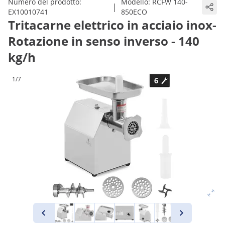
Numero del prodotto:
Modello:
RCFW 140-
|
EX10010741
850ECO
Tritacarne elettrico in acciaio inox-
Rotazione in senso inverso - 140
kg/h
1/7