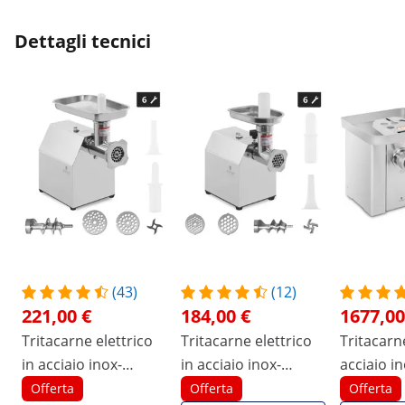
dovrebbe esserlo. La risposta è stata: se
le istruzioni non lo specificano,
Dettagli tecnici
probabilmente non si può... un po' strano.
Il che non cambia il fatto che sia un
ottimo prodotto :)
(43)
(12)
221,00 €
184,00 €
1677,00
Tritacarne elettrico
Tritacarne elettrico
Tritacarne
in acciaio inox-
in acciaio inox-
acciaio in
Rotazione in senso
Rotazione in senso
800 kg / h
Offerta
Offerta
Offerta