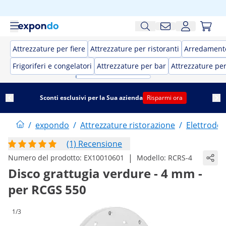
Attrezzature per fiere
Attrezzature per ristoranti
Arredamento
Frigoriferi e congelatori
Attrezzature per bar
Attrezzature pe
Sconti esclusivi per la Sua azienda
Risparmi ora
/
expondo
/
Attrezzature ristorazione
/
Elettrodom
(1) Recensione
|
Numero del prodotto:
EX10010601
Modello:
RCRS-4
Disco grattugia verdure - 4 mm -
per RCGS 550
1/3