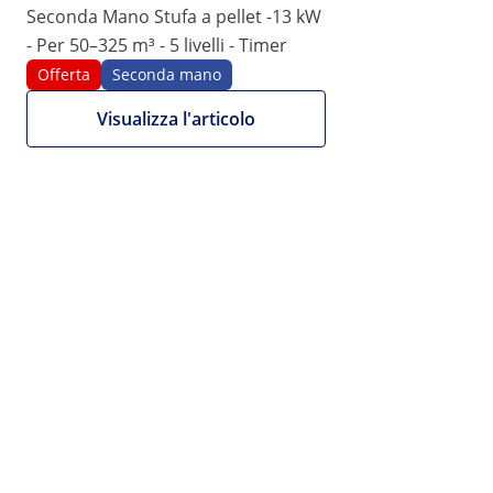
Seconda Mano Stufa a pellet -13 kW
- Per 50–325 m³ - 5 livelli - Timer
Offerta
Seconda mano
Visualizza l'articolo
Offerta
Scheda tecnica del prodotto
1725,00 €
1778,00 €