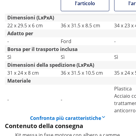
l'articolo
l'a
motori diesel VW LT /
Crafter / Transporter
Dimensioni (LxPxA)
22 x 29.5 x 6 cm
36 x 31.5 x 8.5 cm
34 x 23 x
Adatto per
-
Ford
-
Borsa per il trasporto inclusa
Sì
Sì
Sì
Dimensioni della spedizione (LxPxA)
31 x 24 x 8 cm
36 x 31.5 x 10.5 cm
35 x 24 x
Materiale
Plastica
Acciaio c
-
-
trattame
anticorro
Confronta più caratteristiche
Contenuto della consegna
Kit messa in fase motore con albero a camme