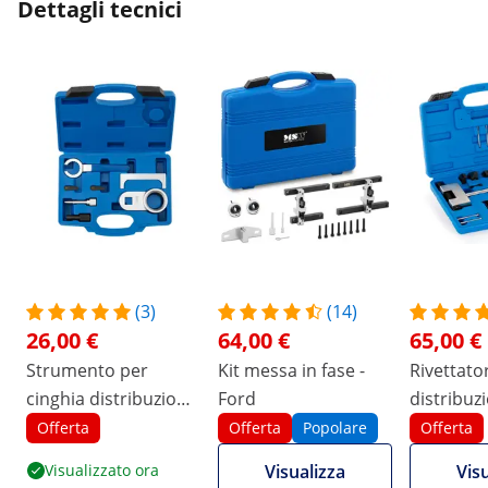
Dettagli tecnici
(3)
(14)
26,00 €
64,00 €
65,00 €
Strumento per
Kit messa in fase -
Rivettato
cinghia distribuzione
Ford
distribuzi
/ regolazione albero
Mercedes 
Offerta
Offerta
Popolare
Offerta
a camme - 7 pezzi -
Chrysler -
Visualizzato ora
Visualizza
Vis
universale per
pezzi