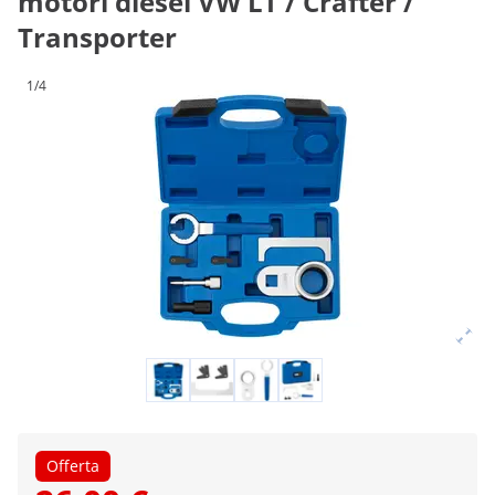
motori diesel VW LT / Crafter /
Transporter
1/4
Offerta