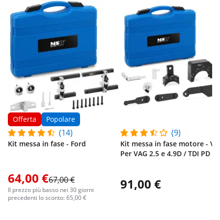
Offerta
Popolare
(14)
(9)
Kit messa in fase - Ford
Kit messa in fase motore - VW
Per VAG 2.5 e 4.9D / TDI PD
64,00 €
67,00 €
91,00 €
Il prezzo più basso nei 30 giorni
precedenti lo sconto: 65,00 €