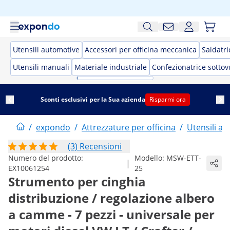
Utensili automotive
Accessori per officina meccanica
Saldatri
Utensili manuali
Materiale industriale
Confezionatrice sotto
Sconti esclusivi per la Sua azienda
Risparmi ora
/
expondo
/
Attrezzature per officina
/
Utensili a
(3) Recensioni
Numero del prodotto:
Modello:
MSW-ETT-
|
EX10061254
25
Strumento per cinghia
distribuzione / regolazione albero
a camme - 7 pezzi - universale per