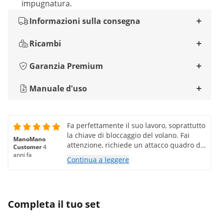
impugnatura.
Informazioni sulla consegna
Ricambi
Garanzia Premium
Manuale d'uso
Fa perfettamente il suo lavoro, soprattutto
la chiave di bloccaggio del volano. Fai
ManoMano
attenzione, richiede un attacco quadro da
Customer
4
3/4" (come per una presa per camion). Ma
anni fa
Continua a leggere
ehi, ti serve quello, e le prolunghe per
allentare quel dannato bullone...
Completa il tuo set