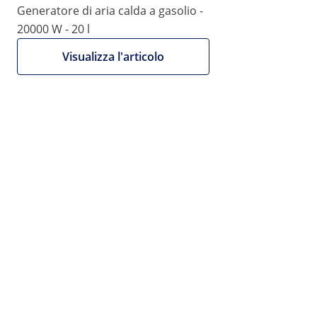
Generatore di aria calda a gasolio -
20000 W - 20 l
Visualizza l'articolo
Offerta
534,00 €
551,00 €
Offerta a tempo limitato
437,70 € IVA esclusa (22%)
Emettiamo fatture al
netto.