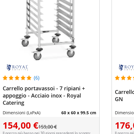
(6)
Carrello portavassoi - 7 ripiani +
Carrell
appoggio - Acciaio inox - Royal
GN
Catering
Dimensioni (LxPxA)
60 x 60 x 99.5 cm
Dimension
154,00 €
176,
159,00 €
Il prezzo più basso nei 30 giorni precedenti lo sconto:
Il prezzo pi