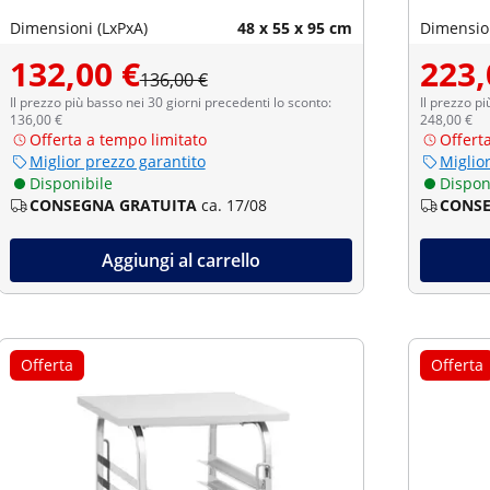
Dimensioni (LxPxA)
48 x 55 x 95 cm
Dimension
132,00 €
223,
136,00 €
Il prezzo più basso nei 30 giorni precedenti lo sconto:
Il prezzo pi
136,00 €
248,00 €
Offerta a tempo limitato
Offert
Miglior prezzo garantito
Miglio
Disponibile
Dispon
CONSEGNA GRATUITA
ca. 17/08
CONSE
Aggiungi al carrello
Offerta
Offerta