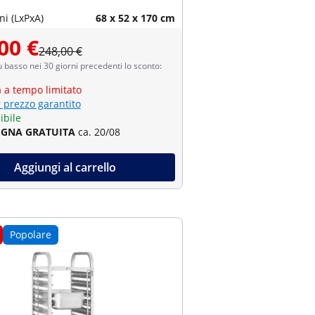
i (LxPxA)
68 x 52 x 170 cm
00 €
248,00 €
ù basso nei 30 giorni precedenti lo sconto:
a a tempo limitato
r prezzo garantito
ibile
GNA GRATUITA
ca. 20/08
Aggiungi al carrello
Popolare