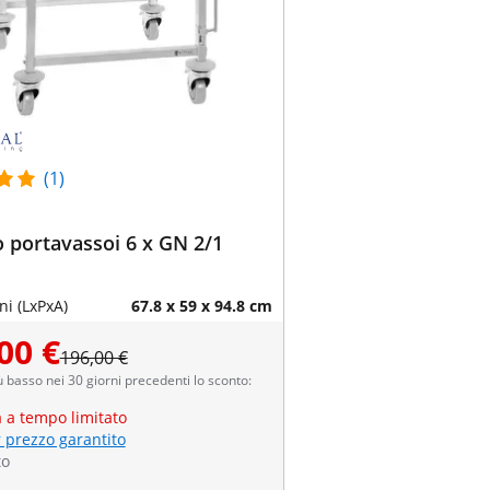
(1)
o portavassoi 6 x GN 2/1
i (LxPxA)
67.8 x 59 x 94.8 cm
00 €
196,00 €
ù basso nei 30 giorni precedenti lo sconto:
a a tempo limitato
r prezzo garantito
to