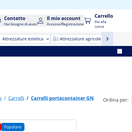
Carrello
Contatto
Il mio account
Vai alla
Hai bisogno di aiuto?
Accesso/Registrazione
cassa
Attrezzature estetica
Attrezzature agricole
Attrezz
o
/
Carrelli
/
Carrelli portacontainer GN
Ordina per:
Popolare