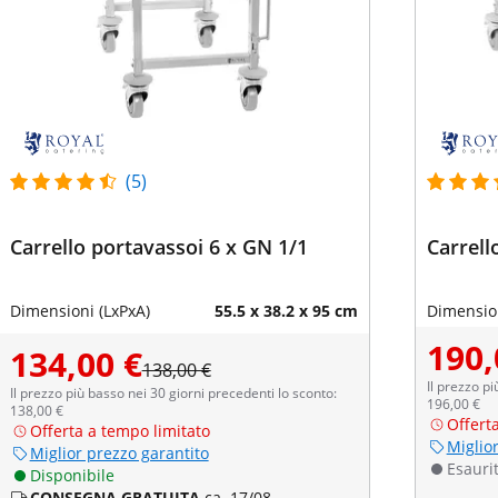
(5)
Carrello portavassoi 6 x GN 1/1
Carrell
Dimensioni (LxPxA)
55.5 x 38.2 x 95 cm
Dimension
190,
134,00 €
138,00 €
Il prezzo pi
Il prezzo più basso nei 30 giorni precedenti lo sconto:
196,00 €
138,00 €
Offert
Offerta a tempo limitato
Miglio
Miglior prezzo garantito
Esauri
Disponibile
CONSEGNA GRATUITA
ca. 17/08