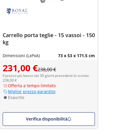
Carrello porta teglie - 15 vassoi - 150
kg
Dimensioni (LxPxA)
73 x 53 x 171.5 cm
231,00 €
238,00 €
Il prezzo più basso nei 30 giorni precedenti lo sconto:
238,00 €
Offerta a tempo limitato
Miglior prezzo garantito
Esaurito
Verifica disponibilità