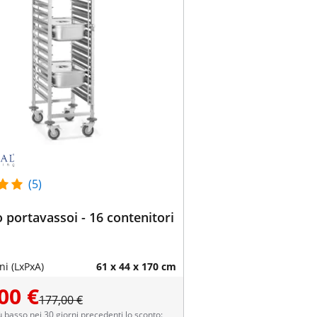
(5)
o portavassoi - 16 contenitori
i (LxPxA)
61 x 44 x 170 cm
00 €
177,00 €
ù basso nei 30 giorni precedenti lo sconto: