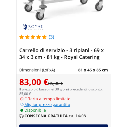
(3)
Carrello di servizio - 3 ripiani - 69 x
34 x 3 cm - 81 kg - Royal Catering
Dimensioni (LxPxA)
81 x 45 x 85 cm
83,00 €
85,00 €
Il prezzo più basso nei 30 giorni precedenti lo sconto:
85,00 €
Offerta a tempo limitato
Miglior prezzo garantito
Disponibile
CONSEGNA GRATUITA
ca. 14/08