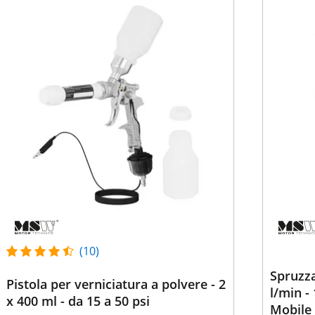
(10)
Spruzza
Pistola per verniciatura a polvere - 2
l/min -
x 400 ml - da 15 a 50 psi
Mobile