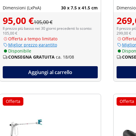
Dimensioni (LxPxA)
30 x 7.5 x 41.5 cm
Dimension
95,00 €
269,
105,00 €
Il prezzo più basso nei 30 giorni precedenti lo sconto:
Il prezzo pi
105,00 €
299,00 €
Offerta a tempo limitato
Offert
Miglior prezzo garantito
Miglio
Disponibile
Dispon
CONSEGNA GRATUITA
ca. 18/08
CONSE
Aggiungi al carrello
Offerta
Offerta