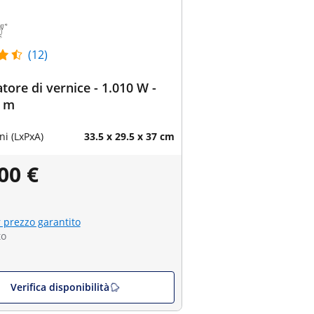
(12)
tore di vernice - 1.010 W -
 m
i (LxPxA)
33.5 x 29.5 x 37 cm
00 €
r prezzo garantito
to
Verifica disponibilità