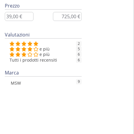
Prezzo
Valutazioni
2
e più
5
e più
6
Tutti i prodotti recensiti
6
Marca
9
MSW