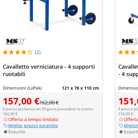
(2)
Cavalletto verniciatura - 4 supporti
Cavalle
ruotabili
- 4 supp
Dimensioni (LxPxA)
121 x 78 x 110 cm
Dimension
157,00 €
151,
162,00 €
Il prezzo più basso nei 30 giorni precedenti lo sconto:
Il prezzo pi
162,00 €
156,00 €
Offerta a tempo limitato
Offert
Miglior prezzo garantito
Miglio
Esaurito
Esauri