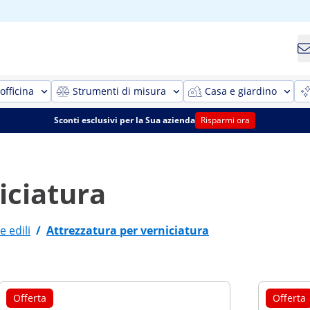
officina
Strumenti di misura
Casa e giardino
Sconti esclusivi per la Sua azienda
Risparmi ora
iciatura
e edili
/
Attrezzatura per verniciatura
Offerta
Offerta