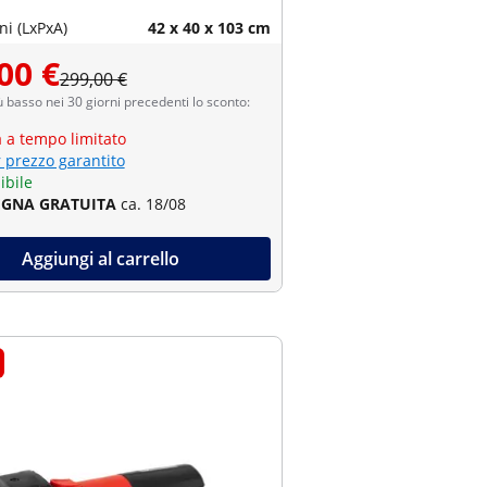
i (LxPxA)
42 x 40 x 103 cm
00 €
299,00 €
ù basso nei 30 giorni precedenti lo sconto:
a a tempo limitato
r prezzo garantito
ibile
GNA GRATUITA
ca. 18/08
Aggiungi al carrello