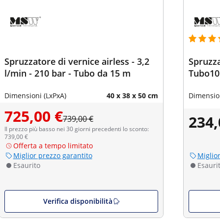
Spruzzatore di vernice airless - 3,2
Spruzza
l/min - 210 bar - Tubo da 15 m
Tubo10
Dimensioni (LxPxA)
40 x 38 x 50 cm
Dimension
725,00 €
234,
739,00 €
Il prezzo più basso nei 30 giorni precedenti lo sconto:
739,00 €
Offerta a tempo limitato
Miglior prezzo garantito
Miglio
Esaurito
Esauri
Verifica disponibilità