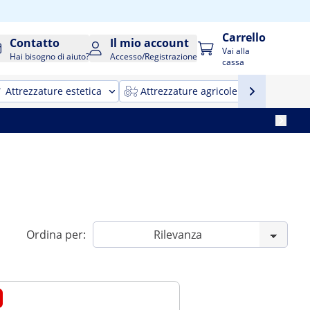
Carrello
Contatto
Il mio account
Vai alla
Hai bisogno di aiuto?
Accesso/Registrazione
cassa
Attrezzature estetica
Attrezzature agricole
Attrezz
Ordina per: