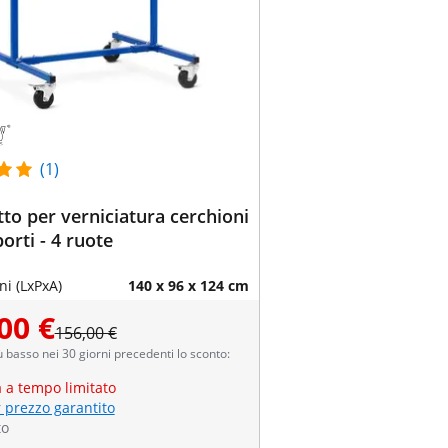
(1)
tto per verniciatura cerchioni
orti - 4 ruote
i (LxPxA)
140 x 96 x 124 cm
00 €
156,00 €
ù basso nei 30 giorni precedenti lo sconto:
a a tempo limitato
r prezzo garantito
to