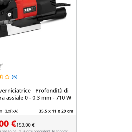
(6)
verniciatrice - Profondità di
ra assiale 0 - 0,3 mm - 710 W
i (LxPxA)
35.5 x 11 x 29 cm
00 €
153,00 €
ù basso nei 30 giorni precedenti lo sconto: