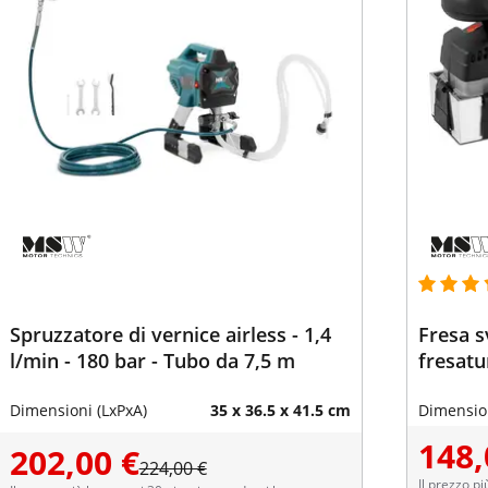
Spruzzatore di vernice airless - 1,4
Fresa s
l/min - 180 bar - Tubo da 7,5 m
fresatu
Dimensioni (LxPxA)
35 x 36.5 x 41.5 cm
Dimension
148,
202,00 €
224,00 €
Il prezzo pi