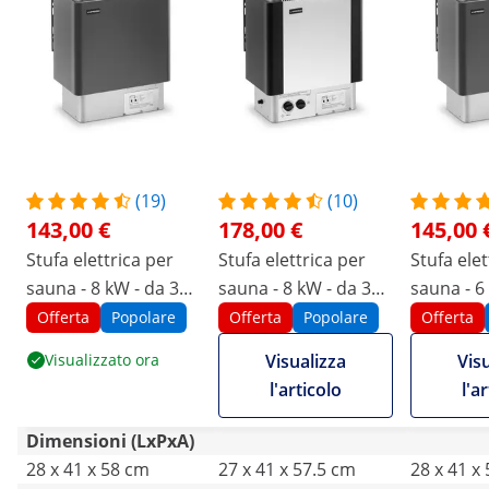
(19)
(10)
143,00 €
178,00 €
145,00 
Stufa elettrica per
Stufa elettrica per
Stufa elet
sauna - 8 kW - da 30
sauna - 8 kW - da 30
sauna - 6
a 110 °C
a 110 °C - controller
a 110 °C
Offerta
Popolare
Offerta
Popolare
Offerta
incluso
Visualizzato ora
Visualizza
Vis
l'articolo
l'a
Dimensioni (LxPxA)
28 x 41 x 58 cm
27 x 41 x 57.5 cm
28 x 41 x