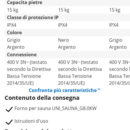
Capacita pietre
15 kg
15 kg
15 kg
Classe di protezione IP
IPX4
IPX4
IPX4
Colore
Grigio
Nero
Grigio
Argento
Argento
Argento
Connessione
400 V 3N~ (testato
400 V 3N~ (testato
400 V 3N~
secondo la Direttiva
secondo la Direttiva
secondo l
Bassa Tensione
Bassa Tensione
Bassa Te
2014/35/UE)
2014/35/UE)
2014/35/
Confronta più caratteristiche
Contenuto della consegna
Forno per sauna UNI_SAUNA_G8.0KW
Istruzioni d'uso