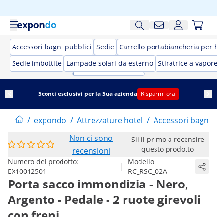
Accessori bagni pubblici
Sedie
Carrello portabiancheria per 
Sedie imbottite
Lampade solari da esterno
Stiratrice a vapor
Sconti esclusivi per la Sua azienda
Risparmi ora
/
expondo
/
Attrezzature hotel
/
Accessori bagni p
Non ci sono
Sii il primo a recensire
questo prodotto
recensioni
Numero del prodotto:
Modello:
|
EX10012501
RC_RSC_02A
Porta sacco immondizia - Nero,
Argento - Pedale - 2 ruote girevoli
con freni