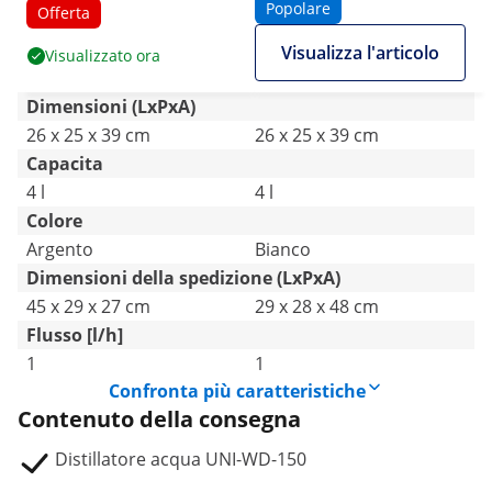
Popolare
Offerta
Visualizza l'articolo
Visualizzato ora
Dimensioni (LxPxA)
26 x 25 x 39 cm
26 x 25 x 39 cm
Capacita
4 l
4 l
Colore
Argento
Bianco
Dimensioni della spedizione (LxPxA)
45 x 29 x 27 cm
29 x 28 x 48 cm
Flusso [l/h]
1
1
Confronta più caratteristiche
Contenuto della consegna
Distillatore acqua UNI-WD-150