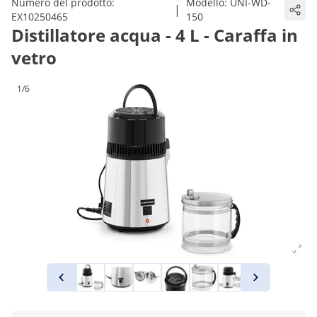
Numero del prodotto:
Modello:
UNI-WD-
|
EX10250465
150
Distillatore acqua - 4 L - Caraffa in
vetro
1/6