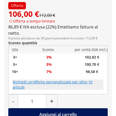
Offerta
106,00 €
112,00 €
Offerta a tempo limitato
86,89 € IVA esclusa (22%)
Emettiamo fatture al
netto.
Il prezzo più basso nei 30 giorni precedenti lo sconto: 112,00 €
Sconto quantità
Qtà
Sconto
per unità (IVA incl.)
3+
3%
102,82 €
5+
5%
100,70 €
10+
7%
98,58 €
Richiedi un'offerta personalizzata per oltre 10
articoli
Quantità
-
+
Aggiungi al carrello