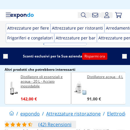
Attrezzature per fiere
Attrezzature per ristoranti
Arredamento
Frigoriferi e congelatori
Attrezzature per bar
Attrezzature pe
Sconti esclusivi per la Sua azienda
Risparmi ora
Altri prodotti che potrebbero interessarti
Distillatore oli essenziali e
Distillatore acqua - 4 L
acqua - 20 L - Acciaio
inossidabile
142,00 €
91,00 €
/
expondo
/
Attrezzature ristorazione
/
Elettrodom
(42) Recensioni