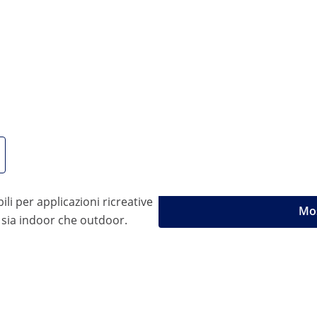
 è la soluzione per nascondere alla vista in giardino i bidoni
aro due copri bidoni con un volume di 240 litri, mobili da gi
rchio consentono un facile accesso. Le bocche d'aerazione
 240 l
senta un tetto spiovente: quando piove, l'acqua defluisce au
ile da montare, anche per i poco esperti.
durevole. È realizzato in acciaio zincato, materiale particol
a qualità con i copri bidoni in metallo di Uniprodo!
ili per applicazioni ricreative
Mos
 sia indoor che outdoor.