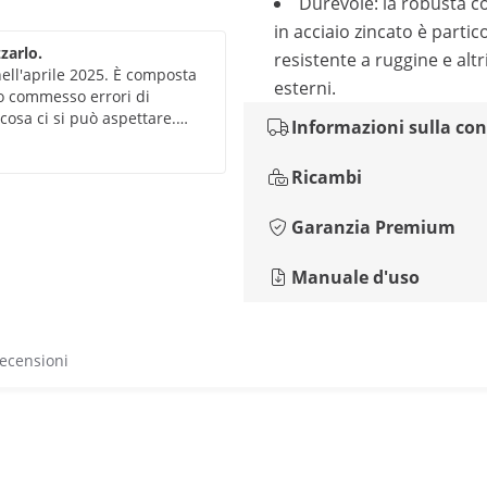
Durevole: la robusta c
in acciaio zincato è parti
zarlo.
resistente a ruggine e altr
ell'aprile 2025. È composta
esterni.
ho commesso errori di
cosa ci si può aspettare.
Informazioni sulla co
nati dal tempo, ma non mi
se mi avrebbe dato fastidio in
Ricambi
 il design mi piace.
Garanzia Premium
Manuale d'uso
recensioni