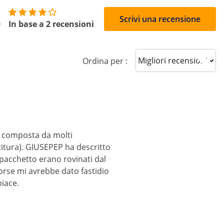
4
Scrivi una recensione
In base a 2 recensioni
Sort reviews
Ordina per :
È composta da molti
itura). GIUSEPEP ha descritto
 pacchetto erano rovinati dal
orse mi avrebbe dato fastidio
piace.