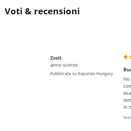
Voti & recensioni
Zsolt
anno scorso
Buo
Pubblicata su Expondo Hungary
Ho 
com
esa
tem
in 
Vedi