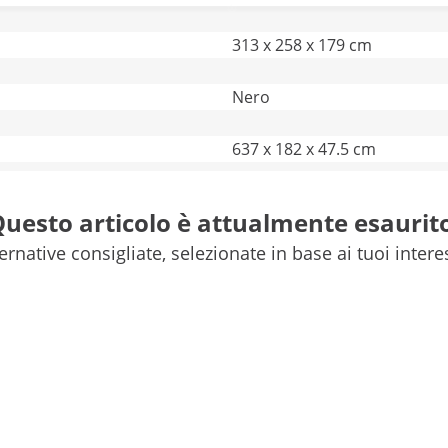
313 x 258 x 179 cm
Nero
637 x 182 x 47.5 cm
W96 x H154
uesto articolo è attualmente esaurit
ernative consigliate, selezionate in base ai tuoi intere
Acciaio galvanizzato
Confronta più caratteristiche
con sollevamento pneumatico