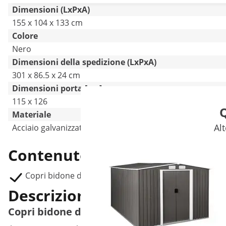
Dimensioni (LxPxA)
155 x 104 x 133 cm
Colore
Nero
Dimensioni della spedizione (LxPxA)
301 x 86.5 x 24 cm
Dimensioni porta [cm]
115 x 126
Q
Materiale
Alt
Acciaio galvanizzato
Contenuto della consegna
Copri bidone della spazzaturaUNI_SHED_02
Descrizione del prodotto
Copri bidone della spazzatura in metallo 