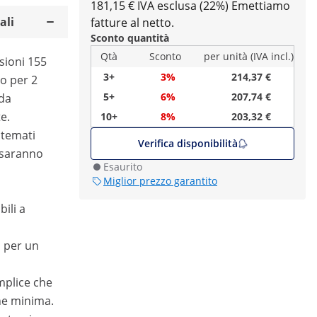
181,15 € IVA esclusa (22%)
Emettiamo
ali
fatture al netto.
Sconto quantità
Qtà
Sconto
per unità (IVA incl.)
sioni 155
3+
3%
214,37 €
io per 2
5+
6%
207,74 €
 da
e.
10+
8%
203,32 €
stemati
Verifica disponibilità
a saranno
Esaurito
Miglior prezzo garantito
bili a
 per un
mplice che
ne minima.