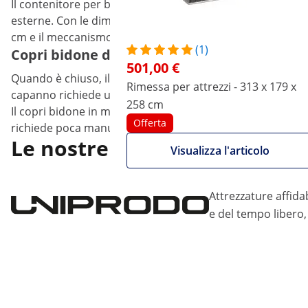
Il contenitore per bidoni in metallo chiudibile di Uniprodo
esterne. Con le dimensioni 155 x 104 x 133 cm, trovano rip
cm e il meccanismo pneumatico di sollevamento del cope
(1)
Copri bidone della spazzatura in metallo 2 x
501,00 €
Quando è chiuso, il bidone della spazzatura in metallo pre
Rimessa per attrezzi - 313 x 179 x
capanno richiede una manutenzione minima ed è molto fac
258 cm
Il copri bidone in metallo per 2 convince è estremamente 
Offerta
richiede poca manutenzione ed è riciclabile. Punta sull'alt
Le nostre marche
Visualizza l'articolo
Attrezzature affidab
e del tempo libero,