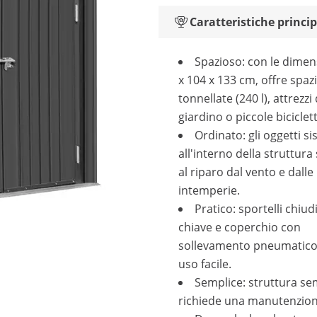
Caratteristiche princip
Spazioso: con le dimen
x 104 x 133 cm, offre spaz
tonnellate (240 l), attrezzi
giardino o piccole biciclett
Ordinato: gli oggetti si
all'interno della struttur
al riparo dal vento e dalle
intemperie.
Pratico: sportelli chiudi
chiave e coperchio con
sollevamento pneumatico
uso facile.
Semplice: struttura se
richiede una manutenzio