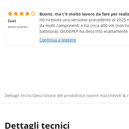
Buono, ma c'è molto lavoro da fare per realiz
Ho ricevuto una versione precedente al 2025 n
Zsolt
da molti componenti e ha circa 400 viti (non 
anno scorso
battitura). GIUSEPEP ha descritto esattamente 
Diversi elementi del mio pacchetto erano rovi
Continua a leggere
servivano per la decorazione del giardino. For
modo diverso. Una volta assemblato è stabile e
Dettagli tecnici
Descrizione del prodotto
Le nostre marche
Voti & 
Dettagli tecnici