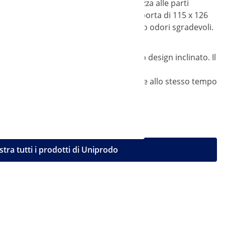
 della spazzatura e dare ordine e bellezza alle parti
ardino o piccole biciclette. La doppia porta di 115 x 126
 impediscono l'accumulo di condensa o odori sgradevoli.
tomaticamente dal tetto grazie al suo design inclinato. Il
armente resistente alla corrosione e che allo stesso tempo
tra tutti i prodotti di Uniprodo