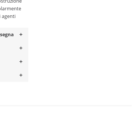
ostruzione
colarmente
i agenti
nsegna