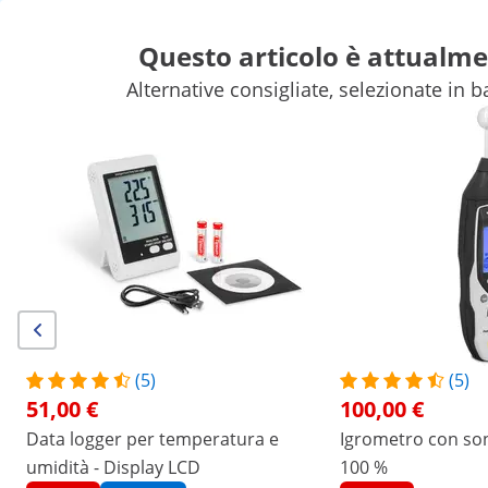
Questo articolo è attualme
Alternative consigliate, selezionate in ba
Bilancia
Apparecchi da laboratorio
Strumenti di misura
Alimentatore da banco
Attrezzature da laboratorio
Sconti esclusivi per la Sua azienda
Risparmi ora
Altri prodotti che potrebbero interessarti
Data logger per temperatura
e umidità - Display LCD
51,00 €
(5)
(5)
51,00 €
100,00 €
/
expondo
/
Strumenti di misura
/
Strumenti di m
Data logger per temperatura e
Igrometro con sond
umidità - Display LCD
(9) Recensioni
100 %