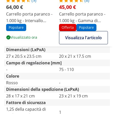
(9)
(8)
64,00 €
45,00 €
Carrello porta paranco -
Carrello porta paranco -
1.000 kg - Intervallo
1.000 kg - Gamma di
flangia 77 - 133 mm - Con
flange 75 - 110 mm
Popolare
Offerta
Popolare
catena
Visualizzato ora
Visualizza l'articolo
Dimensioni (LxPxA)
27 x 20.5 x 23.5 cm
20 x 21 x 17.5 cm
Campo di regolazione [mm]
-
75 - 110
Colore
Rosso
-
Dimensioni della spedizione (LxPxA)
28 x 17 x 21 cm
23 x 21 x 19 cm
Fattore di sicurezza
1,25 della capacità di
1