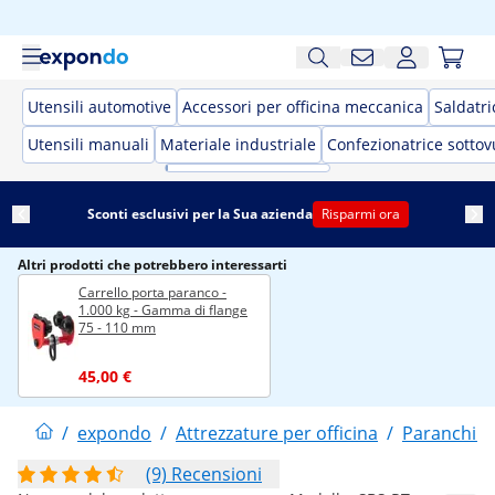
Utensili automotive
Accessori per officina meccanica
Saldatri
Utensili manuali
Materiale industriale
Confezionatrice sotto
Sconti esclusivi per la Sua azienda
Risparmi ora
Altri prodotti che potrebbero interessarti
Carrello porta paranco -
1.000 kg - Gamma di flange
75 - 110 mm
45,00 €
/
expondo
/
Attrezzature per officina
/
Paranchi e
(9) Recensioni