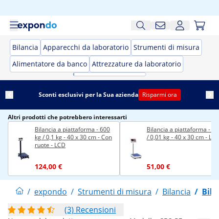
Bilancia
Apparecchi da laboratorio
Strumenti di misura
Alimentatore da banco
Attrezzature da laboratorio
Sconti esclusivi per la Sua azienda
Risparmi ora
Altri prodotti che potrebbero interessarti
Bilancia a piattaforma - 600
Bilancia a piattaforma - 60
kg / 0,1 kg - 40 x 30 cm - Con
/ 0,01 kg - 40 x 30 cm - LE
ruote - LCD
124,00 €
51,00 €
/
expondo
/
Strumenti di misura
/
Bilancia
/
Bila
(3) Recensioni