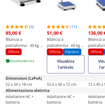
(3)
(11)
85,00 €
51,00 €
136,00 
Bilancia a
Bilancia a
Bilancia a
piattaforma - 30 kg /
piattaforma - 60 kg /
piattafor
0,005 kg - 30 x 40 cm
0,01 kg - 40 x 30 cm -
/ 0,05 kg 
Offerta
Offerta
Popolare
Offerta
- kg / lb - LED
LED
- LCD
Visualizzato ora
Visualizza
Vis
l'articolo
l'a
Dimensioni (LxPxA)
52 x 34 x 18 cm
55.5 x 30 x 72 cm
72 x 45 x
Alimentazione elettrica
Adattatore AC +
Adattatore AC +
Adattator
batteria
batteria
batteria