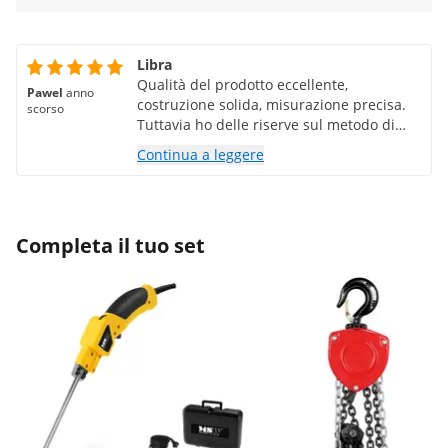
Libra
Qualità del prodotto eccellente,
Pawel
anno
costruzione solida, misurazione precisa.
scorso
Tuttavia ho delle riserve sul metodo di
ordinazione in sé, ho l'impressione che il
Continua a leggere
negozio si sia fermato in tempo.
Attualmente i negozi offrono ordini di
merci molto più intuitivi e semplici
rispetto al negozio espanso.
Completa il tuo set