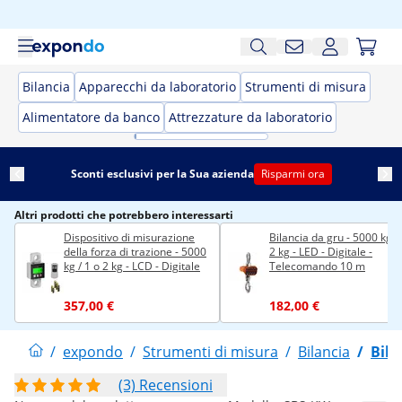
Bilancia
Apparecchi da laboratorio
Strumenti di misura
Alimentatore da banco
Attrezzature da laboratorio
Sconti esclusivi per la Sua azienda
Risparmi ora
Altri prodotti che potrebbero interessarti
Dispositivo di misurazione
Bilancia da gru - 5000 kg /
della forza di trazione - 5000
2 kg - LED - Digitale -
kg / 1 o 2 kg - LCD - Digitale
Telecomando 10 m
357,00 €
182,00 €
/
expondo
/
Strumenti di misura
/
Bilancia
/
Bila
(3) Recensioni