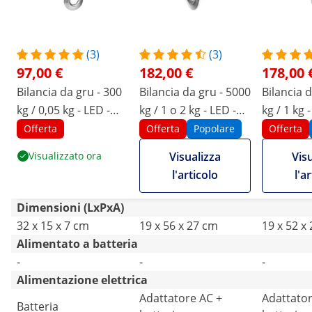
(3)
(3)
97,00 €
182,00 €
178,00 
Bilancia da gru - 300
Bilancia da gru - 5000
Bilancia 
kg / 0,05 kg - LED -
kg / 1 o 2 kg - LED -
kg / 1 kg 
Telecomando
Digitale -
Digitale -
Offerta
Offerta
Popolare
Offerta
Telecomando 10 m
Telecoma
Visualizzato ora
Visualizza
Vis
l'articolo
l'a
Dimensioni (LxPxA)
32 x 15 x 7 cm
19 x 56 x 27 cm
19 x 52 x
Alimentato a batteria
-
-
-
Alimentazione elettrica
Adattatore AC +
Adattator
Batteria