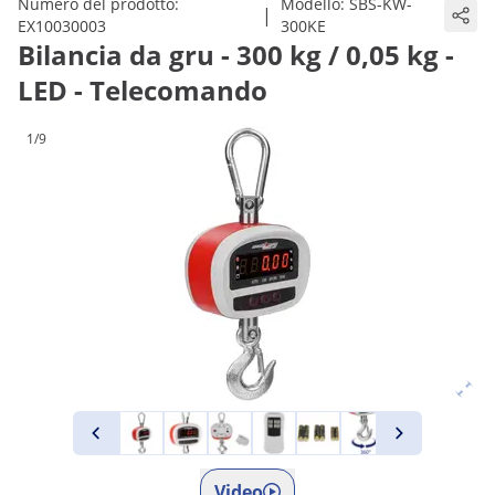
Numero del prodotto:
Modello:
SBS-KW-
|
EX10030003
300KE
Bilancia da gru - 300 kg / 0,05 kg -
LED - Telecomando
1/9
Video