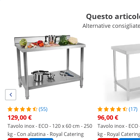
Questo articol
Alternative consigliate
Attrezzature per fiere
Attrezzature per ristoranti
Arredamento
Frigoriferi e congelatori
Attrezzature per bar
Attrezzature pe
Sconti esclusivi per la Sua azienda
Risparmi ora
/
expondo
/
Attrezzature ristorazione
/
Arredament
Non ci sono
Sii il primo a recensire
questo prodotto
recensioni
|
Numero del prodotto:
EX10013471
Modello:
RCSBW-8
(55)
(17)
Tavolo da bar - acciaio inox - 250 x
129,00 €
96,00 €
60 x 115 cm - Royal Catering
Tavolo inox - ECO - 120 x 60 cm - 250
Tavolo inox - ECO 
kg - Con alzatina - Royal Catering
kg - Royal Caterin
1/8