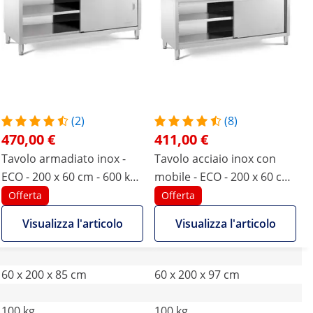
(2)
(8)
470,00 €
411,00 €
Tavolo armadiato inox -
Tavolo acciaio inox con
ECO - 200 x 60 cm - 600 kg -
mobile - ECO - 200 x 60 cm
Royal Catering
- 600 kg - Alzatina - Royal
Offerta
Offerta
Catering
Visualizza l'articolo
Visualizza l'articolo
60 x 200 x 85 cm
60 x 200 x 97 cm
100 kg
100 kg