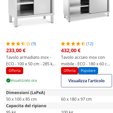
(9)
(12)
233,00 €
432,00 €
Tavolo armadiato inox -
Tavolo acciaio inox con
ECO - 100 x 50 cm - 285 kg -
mobile - ECO - 180 x 60 cm
Royal Catering
- 600 kg - Alzatina - Royal
Offerta
Offerta
Popolare
Catering
Visualizzato ora
Visualizza l'articolo
Dimensioni (LxPxA)
50 x 100 x 85 cm
60 x 180 x 97 cm
Capacita del ripiano
95 kg
100 kg