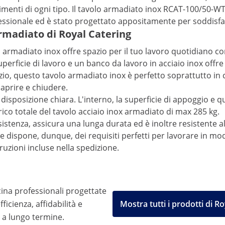
imenti di ogni tipo. Il tavolo armadiato inox RCAT-100/50-WT d
essionale ed è stato progettato appositamente per soddisfare g
 armadiato di Royal Catering
armadiato inox offre spazio per il tuo lavoro quotidiano con
ficie di lavoro e un banco da lavoro in acciaio inox offre 
o, questo tavolo armadiato inox è perfetto soprattutto in cuc
a aprire e chiudere.
disposizione chiara. L'interno, la superficie di appoggio e 
rico totale del tavolo acciaio inox armadiato di max 285 kg.
esistenza, assicura una lunga durata ed è inoltre resistente a
dispone, dunque, dei requisiti perfetti per lavorare in modo
ruzioni incluse nella spedizione.
ina professionali progettate
icienza, affidabilità e
Mostra tutti i prodotti di R
 a lungo termine.