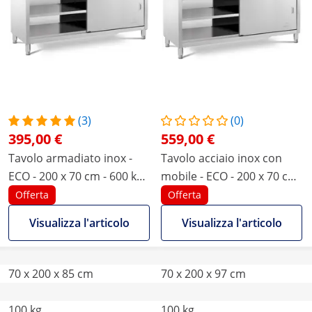
(3)
(0)
395,00 €
559,00 €
Tavolo armadiato inox -
Tavolo acciaio inox con
ECO - 200 x 70 cm - 600 kg -
mobile - ECO - 200 x 70 cm
Royal Catering
- 600 kg - Alzatina - Royal
Offerta
Offerta
Catering
Visualizza l'articolo
Visualizza l'articolo
70 x 200 x 85 cm
70 x 200 x 97 cm
100 kg
100 kg