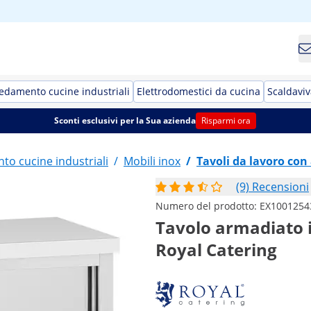
edamento cucine industriali
Elettrodomestici da cucina
Scaldaviv
Sconti esclusivi per la Sua azienda
Risparmi ora
o cucine industriali
/
Mobili inox
/
Tavoli da lavoro co
(9) Recensioni
Numero del prodotto:
EX1001254
Tavolo armadiato in
Royal Catering