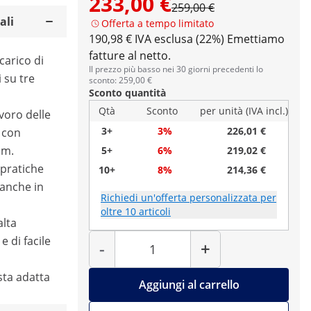
233,00 €
259,00 €
ali
Offerta a tempo limitato
190,98 € IVA esclusa (22%)
Emettiamo
fatture al netto.
carico di
Il prezzo più basso nei 30 giorni precedenti lo
 su tre
sconto: 259,00 €
Sconto quantità
Qtà
Sconto
per unità (IVA incl.)
avoro delle
3+
3%
226,01 €
 con
cm.
5+
6%
219,02 €
 pratiche
10+
8%
214,36 €
 anche in
Richiedi un'offerta personalizzata per
oltre 10 articoli
alta
Quantità
e di facile
-
+
sta adatta
Aggiungi al carrello