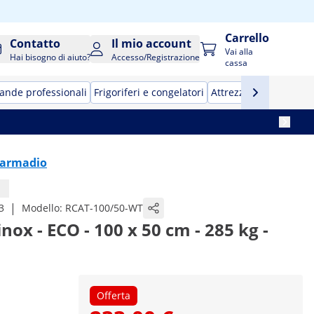
Carrello
Contatto
Il mio account
Vai alla
Hai bisogno di aiuto?
Accesso/Registrazione
cassa
ande professionali
Frigoriferi e congelatori
Attrezzature per bar
n armadio
|
3
Modello:
RCAT-100/50-WT
ox - ECO - 100 x 50 cm - 285 kg -
Offerta