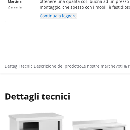
ottenere una qualità così buona ad un prezzo 
Martina
montaggio, che spesso con i mobili è fastidioso
2 anni fa
molto semplice. Tutto era ben pensato e adatta
Continua a leggere
Dettagli tecnici
Descrizione del prodotto
Le nostre marche
Voti & 
Dettagli tecnici