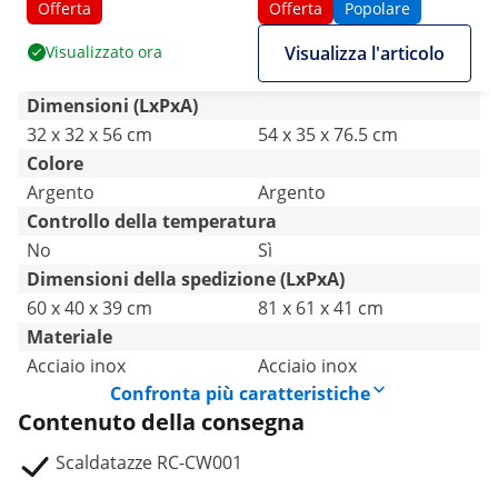
stoccaggio
Catering
Offerta
Offerta
Popolare
Visualizzato ora
Visualizza l'articolo
Dimensioni (LxPxA)
32 x 32 x 56 cm
54 x 35 x 76.5 cm
Colore
Argento
Argento
Controllo della temperatura
No
Sì
Dimensioni della spedizione (LxPxA)
60 x 40 x 39 cm
81 x 61 x 41 cm
Materiale
Acciaio inox
Acciaio inox
Confronta più caratteristiche
Contenuto della consegna
Scaldatazze RC-CW001