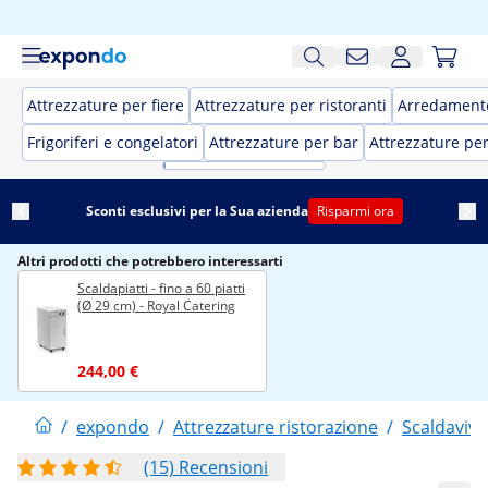
Attrezzature per fiere
Attrezzature per ristoranti
Arredamento
Frigoriferi e congelatori
Attrezzature per bar
Attrezzature pe
Sconti esclusivi per la Sua azienda
Risparmi ora
Altri prodotti che potrebbero interessarti
Scaldapiatti - fino a 60 piatti
(Ø 29 cm) - Royal Catering
244,00 €
/
expondo
/
Attrezzature ristorazione
/
Scaldaviva
(15) Recensioni