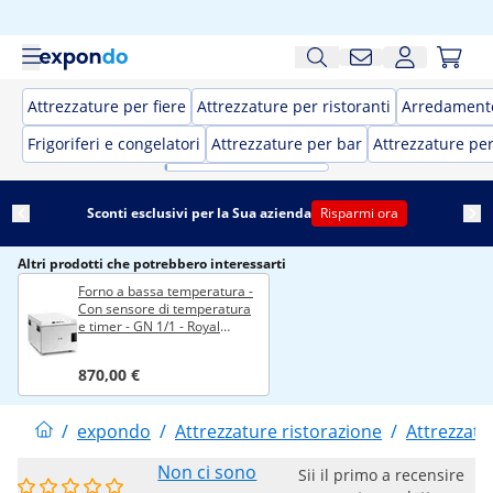
Attrezzature per fiere
Attrezzature per ristoranti
Arredamento
Frigoriferi e congelatori
Attrezzature per bar
Attrezzature pe
Sconti esclusivi per la Sua azienda
Risparmi ora
Altri prodotti che potrebbero interessarti
Forno a bassa temperatura -
Con sensore di temperatura
e timer - GN 1/1 - Royal
Catering
870,00 €
/
expondo
/
Attrezzature ristorazione
/
Attrezzatu
Non ci sono
Sii il primo a recensire