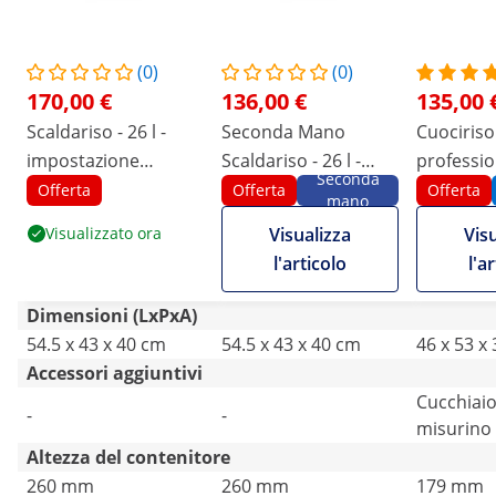
(0)
(0)
170,00 €
136,00 €
135,00 
Scaldariso - 26 l -
Seconda Mano
Cuociriso
impostazione
Scaldariso - 26 l -
profession
Seconda
digitale della
impostazione
2.800 W -
Offerta
Offerta
Offerta
mano
temperatura: 40 - 80
digitale della
Catering
Visualizzato ora
Visualizza
Vis
°C - Royal Catering
temperatura: 40 - 80
l'articolo
l'a
°C - Royal Catering
Dimensioni (LxPxA)
54.5 x 43 x 40 cm
54.5 x 43 x 40 cm
46 x 53 x
Accessori aggiuntivi
Cucchiaio
-
-
misurino
Altezza del contenitore
260 mm
260 mm
179 mm