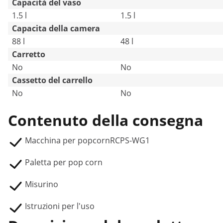
Capacità del vaso
1.5 l
1.5 l
Capacita della camera
88 l
48 l
Carretto
No
No
Cassetto del carrello
No
No
Contenuto della consegna
Macchina per popcornRCPS-WG1
Paletta per pop corn
Misurino
Istruzioni per l'uso