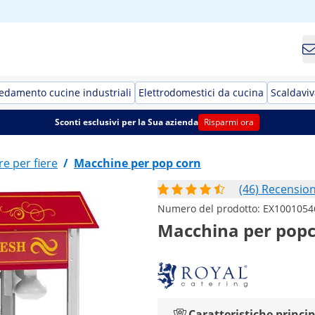
edamento cucine industriali
Elettrodomestici da cucina
Scaldaviv
Sconti esclusivi per la Sua azienda
Risparmi ora
re per fiere
/
Macchine per pop corn
(46) Recension
Numero del prodotto:
EX1001054
Macchina per popcor
Caratteristiche princip