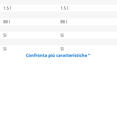
1.5 l
1.5 l
88 l
88 l
Sì
Sì
Sì
Sì
Confronta più caratteristiche