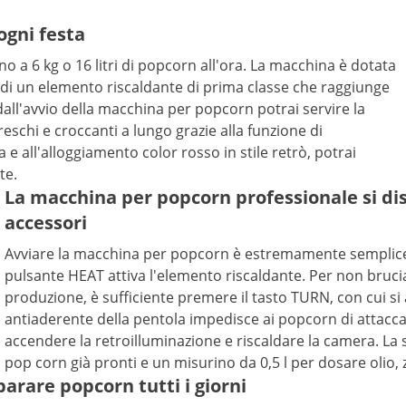
ogni festa
 a 6 kg o 16 litri di popcorn all'ora. La macchina è dotata
di un elemento riscaldante di prima classe che raggiunge
dall'avvio della macchina per popcorn potrai servire la
schi e croccanti a lungo grazie alla funzione di
e all'alloggiamento color rosso in stile retrò, potrai
te.
La macchina per popcorn professionale si disti
accessori
Avviare la macchina per popcorn è estremamente semplice: s
pulsante HEAT attiva l'elemento riscaldante. Per non brucia
produzione, è sufficiente premere il tasto TURN, con cui si 
antiaderente della pentola impedisce ai popcorn di attacc
accendere la retroilluminazione e riscaldare la camera. La
pop corn già pronti e un misurino da 0,5 l per dosare olio, 
parare popcorn tutti i giorni