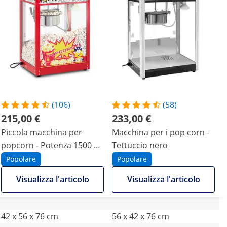
(106)
(58)
215,00 €
233,00 €
Piccola macchina per
Macchina per i pop corn -
popcorn - Potenza 1500 W,
Tettuccio nero
acciaio inox, vetro
Popolare
Popolare
temperato, rivestimento
Visualizza l'articolo
Visualizza l'articolo
antiaderente
42 x 56 x 76 cm
56 x 42 x 76 cm