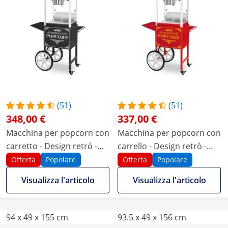
(51)
(51)
348,00 €
337,00 €
Macchina per popcorn con
Macchina per popcorn con
carretto - Design retró -
carrello - Design retrò -
Nera - Royal Catering
Rossa
Offerta
Popolare
Offerta
Popolare
Visualizza l'articolo
Visualizza l'articolo
94 x 49 x 155 cm
93.5 x 49 x 156 cm