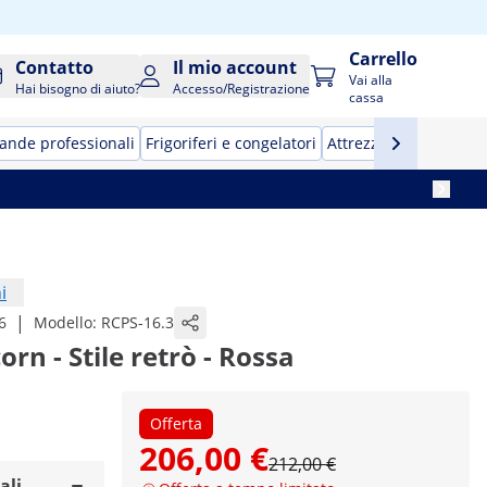
Carrello
Contatto
Il mio account
Vai alla
Hai bisogno di aiuto?
Accesso/Registrazione
cassa
ande professionali
Frigoriferi e congelatori
Attrezzature per bar
i
|
6
Modello:
RCPS-16.3
n - Stile retrò - Rossa
Offerta
206,00 €
212,00 €
ali