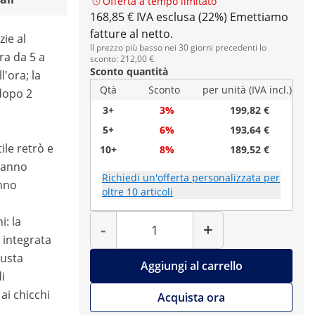
Offerta a tempo limitato
168,85 € IVA esclusa (22%)
Emettiamo
fatture al netto.
ie al
Il prezzo più basso nei 30 giorni precedenti lo
ra da 5 a
sconto: 212,00 €
Sconto quantità
l'ora; la
Qtà
Sconto
per unità (IVA incl.)
dopo 2
3+
3%
199,82 €
5+
6%
193,64 €
ile retrò e
10+
8%
189,52 €
eranno
Richiedi un'offerta personalizzata per
anno
oltre 10 articoli
Quantità
: la
-
+
 integrata
iusta
Aggiungi al carrello
i
i chicchi
Acquista ora