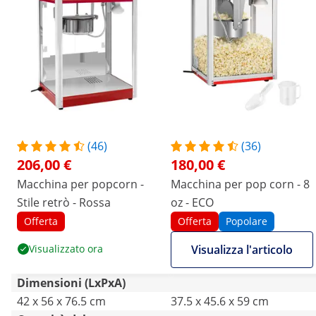
(46)
(36)
206,00 €
180,00 €
Macchina per popcorn -
Macchina per pop corn - 8
Stile retrò - Rossa
oz - ECO
Offerta
Offerta
Popolare
Visualizzato ora
Visualizza l'articolo
Dimensioni (LxPxA)
42 x 56 x 76.5 cm
37.5 x 45.6 x 59 cm