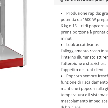
Produzione rapida: graz
potentia da 1500 W prepa
6 kg o 16 litri di popcorn al
prima porzione è pronta 
minuti.
Look accattivante:
l'alloggiamento rosso in st
l'interno illuminato attir
l'attenzione e stuzzicher
l'appetito dei tuoi clienti.
Popcorn sempre freschi
funzione di riscaldamento
mantiene i popcorn alla g
temperatura e il sistema d
mescolamento impedisce a
di bruciare.