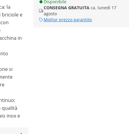
Disponibile
ca: la
CONSEGNA GRATUITA
ca. lunedì 17
agosto
 briciole e
Miglior prezzo garantito
i con
e
acchina in
ento
one si
mente
tre
ntinuo:
a qualità
io inox e