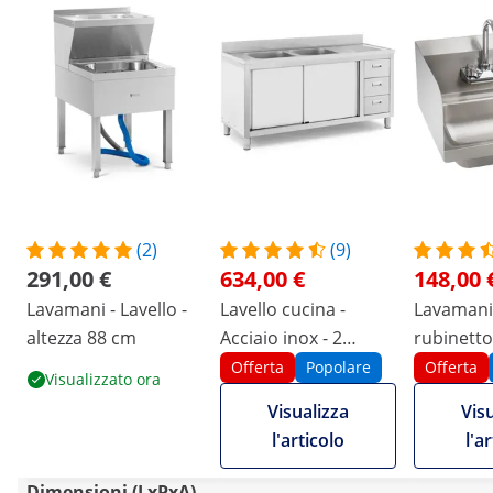
(2)
(9)
291,00 €
634,00 €
148,00 
Lavamani - Lavello -
Lavello cucina -
Lavamani 
altezza 88 cm
Acciaio inox - 2
rubinetto
vasche - Royal
Offerta
Popolare
Offerta
Visualizzato ora
Catering - 160 x 60
Visualizza
Vis
cm
l'articolo
l'a
Dimensioni (LxPxA)