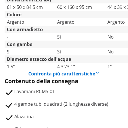
61 x 50 x 84.5 cm
60 x 160 x 95 cm
44 x 39 x
Colore
Argento
Argento
Argento
Con armadietto
-
Sì
No
Con gambe
Sì
Sì
No
Diametro attacco dell'acqua
1.5”
4.3"/3.1"
1"
Confronta più caratteristiche
Contenuto della consegna
Lavamani RCMS-01
4 gambe tubi quadrati (2 lunghezze diverse)
Alazatina