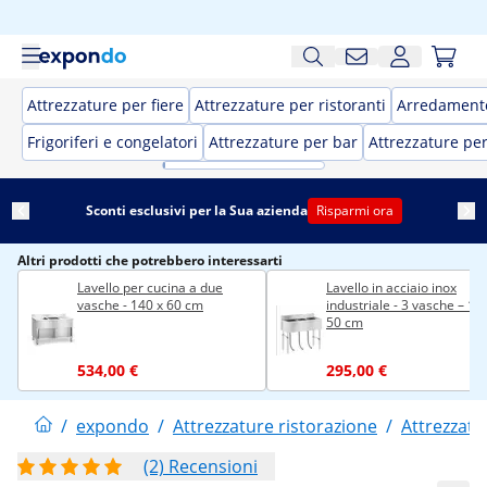
Attrezzature per fiere
Attrezzature per ristoranti
Arredamento
Frigoriferi e congelatori
Attrezzature per bar
Attrezzature pe
Sconti esclusivi per la Sua azienda
Risparmi ora
Altri prodotti che potrebbero interessarti
Lavello per cucina a due
Lavello in acciaio inox
vasche - 140 x 60 cm
industriale - 3 vasche – 10
50 cm
534,00 €
295,00 €
/
expondo
/
Attrezzature ristorazione
/
Attrezzatu
(2) Recensioni