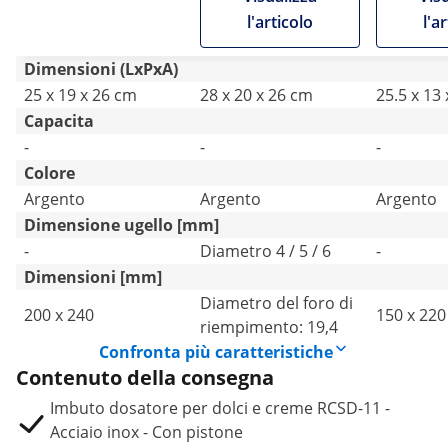
punte di
Apertura 
l'articolo
l'a
riempimento
dosaggio
Dimensioni (LxPxA)
25 x 19 x 26 cm
28 x 20 x 26 cm
25.5 x 13
Capacita
-
-
-
Colore
Argento
Argento
Argento
Dimensione ugello [mm]
-
Diametro 4 / 5 / 6
-
Dimensioni [mm]
Diametro del foro di
200 x 240
150 x 220
riempimento: 19,4
Confronta più caratteristiche
Contenuto della consegna
Imbuto dosatore per dolci e creme RCSD-11 -
Acciaio inox - Con pistone