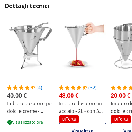
Dettagli tecnici
(4)
(32)
40,00 €
48,00 €
20,00 €
Imbuto dosatore per
Imbuto dosatore in
Imbuto d
dolci e creme -
acciaio - 2L - con 3
dolci e c
Acciaio inox - Con
punte dosatrici
Acciaio i
Offerta
Offerta
Visualizzato ora
pistone - 1,8 L - 3
pistone - 
Visualizza
Vis