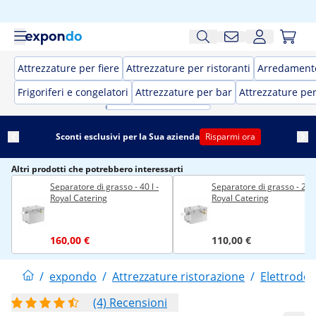
Attrezzature per fiere
Attrezzature per ristoranti
Arredamento
Frigoriferi e congelatori
Attrezzature per bar
Attrezzature pe
Sconti esclusivi per la Sua azienda
Risparmi ora
Altri prodotti che potrebbero interessarti
Separatore di grasso - 40 l -
Separatore di grasso - 21 l
Royal Catering
Royal Catering
160,00 €
110,00 €
/
expondo
/
Attrezzature ristorazione
/
Elettrodom
(4) Recensioni