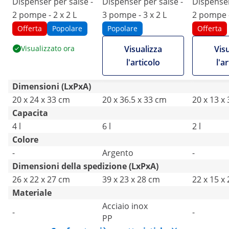
Dispenser per salse -
Dispenser per salse -
Dispenser
2 pompe - 2 x 2 L
3 pompe - 3 x 2 L
2 pompe -
Offerta
Popolare
Popolare
Offerta
Visualizzato ora
Visualizza
Vis
l'articolo
l'a
Dimensioni (LxPxA)
20 x 24 x 33 cm
20 x 36.5 x 33 cm
20 x 13 x
Capacita
4 l
6 l
2 l
Colore
-
Argento
-
Dimensioni della spedizione (LxPxA)
26 x 22 x 27 cm
39 x 23 x 28 cm
22 x 15 x
Materiale
Acciaio inox
-
-
PP