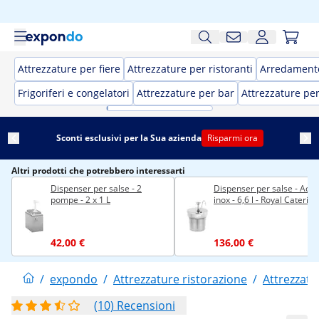
Attrezzature per fiere
Attrezzature per ristoranti
Arredamento
Frigoriferi e congelatori
Attrezzature per bar
Attrezzature pe
Sconti esclusivi per la Sua azienda
Risparmi ora
Altri prodotti che potrebbero interessarti
Dispenser per salse - 2
Dispenser per salse - Acci
pompe - 2 x 1 L
inox - 6,6 l - Royal Catering
42,00 €
136,00 €
/
expondo
/
Attrezzature ristorazione
/
Attrezzatu
(10) Recensioni