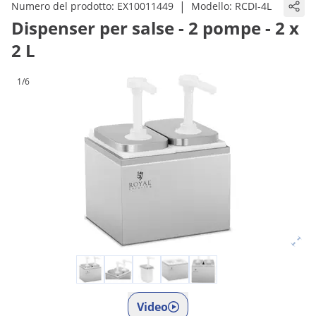
|
Numero del prodotto:
EX10011449
Modello:
RCDI-4L
Dispenser per salse - 2 pompe - 2 x
2 L
1/6
Video