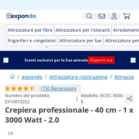
Attrezzature per fiere
Attrezzature per ristoranti
Arredamento
Frigoriferi e congelatori
Attrezzature per bar
Attrezzature pe
Sconti esclusivi per la Sua azienda
Risparmi ora
/
expondo
/
Attrezzature ristorazione
/
Attrezzatu
(15) Recensioni
Numero del prodotto:
Modello:
RCEC-3000-
|
EX10010252
E
Crepiera professionale - 40 cm - 1 x
3000 Watt - 2.0
1/6