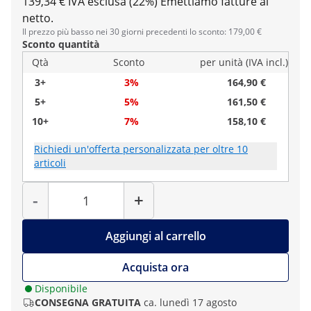
139,34 € IVA esclusa (22%)
Emettiamo fatture al
netto.
Il prezzo più basso nei 30 giorni precedenti lo sconto: 179,00 €
Sconto quantità
Qtà
Sconto
per unità (IVA incl.)
3+
3%
164,90 €
5+
5%
161,50 €
10+
7%
158,10 €
Richiedi un'offerta personalizzata per oltre 10
articoli
Quantità
-
+
Aggiungi al carrello
Acquista ora
Disponibile
CONSEGNA GRATUITA
ca. lunedì 17 agosto