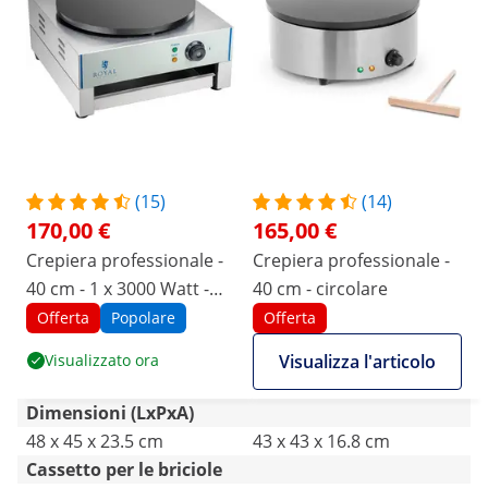
(15)
(14)
170,00 €
165,00 €
Crepiera professionale -
Crepiera professionale -
40 cm - 1 x 3000 Watt -
40 cm - circolare
2.0
Offerta
Popolare
Offerta
Visualizzato ora
Visualizza l'articolo
Dimensioni (LxPxA)
48 x 45 x 23.5 cm
43 x 43 x 16.8 cm
Cassetto per le briciole