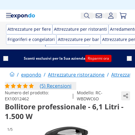
Attrezzature per fiere
Attrezzature per ristoranti
Arredamento
Frigoriferi e congelatori
Attrezzature per bar
Attrezzature pe
Sconti esclusivi per la Sua azienda
Risparmi ora
/
expondo
/
Attrezzature ristorazione
/
Attrezzatu
(5) Recensioni
Numero del prodotto:
Modello:
RC-
|
EX10012462
WBDWC6O
Bollitore professionale - 6,1 Litri -
1.500 W
1/5