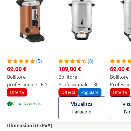
(5)
(8)
69,00 €
109,00 €
69,00 €
Bollitore
Bollitore
Bollitore
professionale - 6,1
Professionale – 30
Professio
Litri - 1.500 W
Litri – 2500 W – Con
Litri – 1
Offerta
Offerta
Popolare
Offerta
vaschetta di raccolta
vaschetta
Visualizzato ora
Visualizza
Vis
l'articolo
l'a
Dimensioni (LxPxA)