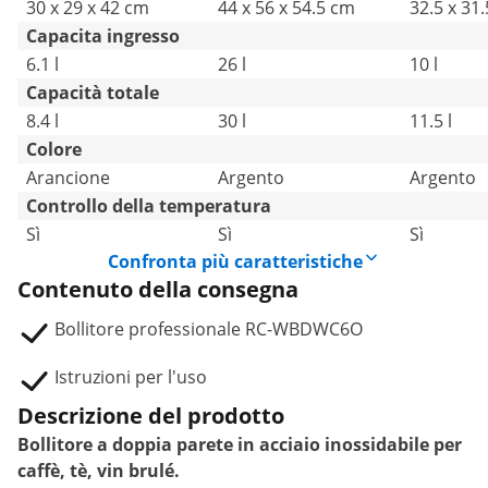
30 x 29 x 42 cm
44 x 56 x 54.5 cm
32.5 x 31
Capacita ingresso
6.1 l
26 l
10 l
Capacità totale
8.4 l
30 l
11.5 l
Colore
Arancione
Argento
Argento
Controllo della temperatura
Sì
Sì
Sì
Confronta più caratteristiche
Contenuto della consegna
Bollitore professionale RC-WBDWC6O
Istruzioni per l'uso
Descrizione del prodotto
Bollitore a doppia parete in acciaio inossidabile per
caffè, tè, vin brulé.