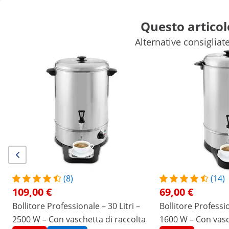
Questo articol
Alternative consigliate
Attrezzature per fiere
Attrezzature per ristoranti
Arredamento
Frigoriferi e congelatori
Attrezzature per bar
Attrezzature pe
Sconti esclusivi per la Sua azienda
Risparmi ora
/
expondo
/
Attrezzature ristorazione
/
Attrezzatu
(2) Recensioni
Numero del prodotto:
Modello:
RC-
|
EX10012463
WBDW14CR
Bollitore professionale - 13,5 litri -
(8)
(14)
109,00 €
69,00 €
2.500 W - Rosso
Bollitore Professionale – 30 Litri –
Bollitore Professio
2500 W – Con vaschetta di raccolta
1600 W – Con vasc
1/6