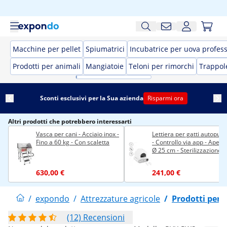
Macchine per pellet
Spiumatrici
Incubatrice per uova profes
Prodotti per animali
Mangiatoie
Teloni per rimorchi
Trappol
Sconti esclusivi per la Sua azienda
Risparmi ora
Altri prodotti che potrebbero interessarti
Vasca per cani - Acciaio inox -
Lettiera per gatti autopule
Fino a 60 kg - Con scaletta
- Controllo via app - Apert
Ø 25 cm - Sterilizzazione
plasma
630,00 €
241,00 €
/
expondo
/
Attrezzature agricole
/
Prodotti per 
(12) Recensioni