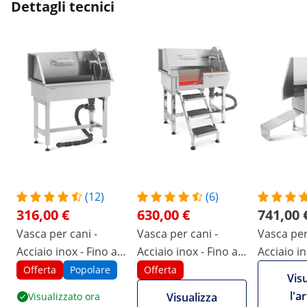
Dettagli tecnici
(12)
(6)
316,00 €
630,00 €
741,00 
Vasca per cani -
Vasca per cani -
Vasca per
Acciaio inox - Fino a
Acciaio inox - Fino a
Acciaio in
60 kg
60 kg - Con scaletta
60 kg - C
Offerta
Popolare
Offerta
Vis
accesso
l'a
Visualizzato ora
Visualizza