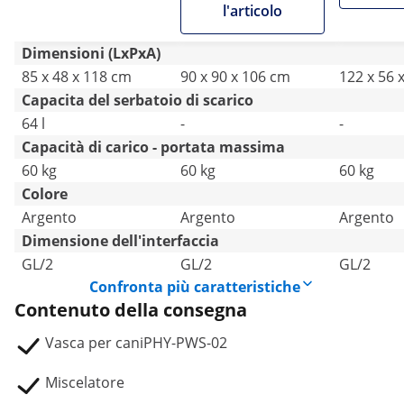
l'articolo
Dimensioni (LxPxA)
85 x 48 x 118 cm
90 x 90 x 106 cm
122 x 56 
Capacita del serbatoio di scarico
64 l
-
-
Capacità di carico - portata massima
60 kg
60 kg
60 kg
Colore
Argento
Argento
Argento
Dimensione dell'interfaccia
GL/2
GL/2
GL/2
Confronta più caratteristiche
Contenuto della consegna
Vasca per caniPHY-PWS-02
Miscelatore