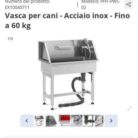
Numero del prodotto:
Modello:
PHY-PWS-
|
EX10040711
02
Vasca per cani - Acciaio inox - Fino
a 60 kg
1/9