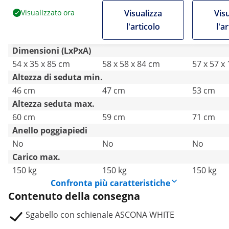
Visualizzato ora
Visualizza
Vis
l'articolo
l'a
Dimensioni (LxPxA)
54 x 35 x 85 cm
58 x 58 x 84 cm
57 x 57 x
Altezza di seduta min.
46 cm
47 cm
53 cm
Altezza seduta max.
60 cm
59 cm
71 cm
Anello poggiapiedi
No
No
No
Carico max.
150 kg
150 kg
150 kg
Confronta più caratteristiche
Contenuto della consegna
Sgabello con schienale ASCONA WHITE