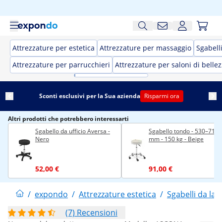
Attrezzature per estetica
Attrezzature per massaggio
Sgabell
Attrezzature per parrucchieri
Attrezzature per saloni di belle
Sconti esclusivi per la Sua azienda
Risparmi ora
Altri prodotti che potrebbero interessarti
Sgabello da ufficio Aversa -
Sgabello tondo - 530–710
Nero
mm - 150 kg - Beige
52,00 €
91,00 €
/
expondo
/
Attrezzature estetica
/
Sgabelli da lav
(7) Recensioni