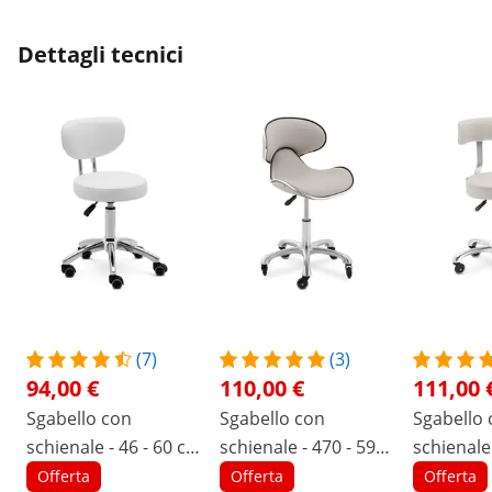
Dettagli tecnici
(7)
(3)
94,00 €
110,00 €
111,00 
Sgabello con
Sgabello con
Sgabello 
schienale - 46 - 60 cm
schienale - 470 - 590
schienale 
- 150 kg - Bianco
mm - 150 kg - Grigio
mm - Bei
Offerta
Offerta
Offerta