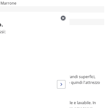
Marrone
M19
o.
80
ssi:
possono levigare, polire e lucidare grandi superfici,
llo e legno. Il rullo abrasivo di MSW è quindi l'attrezzo
ità e allo stesso tempo sia impermeabile e lavabile. In