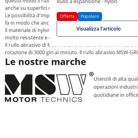
questo modo il rullo può essere utilizzato sia bagnato che 
Rullo a espansione - nylon
anche su superfici non piane.
Le possibilità d'impiego di questo rullo abrasivo sono molte
Offerta
Popolare
fa in modo che anche il legno sia sempre splendente. Inol
Visualizza l'articolo
Il materiale di nylon elastico con il suo flessibile rivestime
molto resistente e duratura e assicura una maggiore devia
Il rullo abrasivo di MSW ha un diametro di 100 mm ed è co
rotazione di 3000 giri al minuto. Il rullo abrasivo MSW-G
Le nostre marche
Utensili di alta qual
operazioni industria
quotidiane in offici