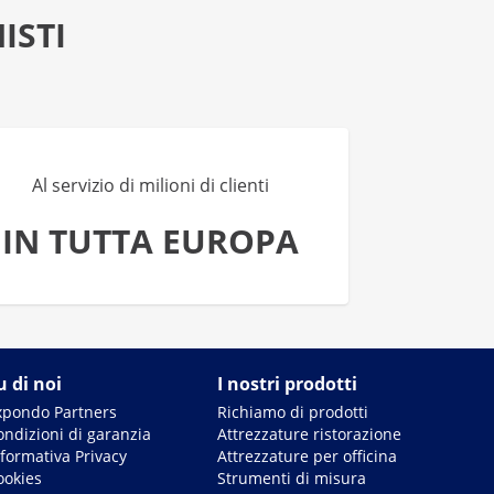
ISTI
Al servizio di milioni di clienti
IN TUTTA EUROPA
u di noi
I nostri prodotti
xpondo Partners
Richiamo di prodotti
ondizioni di garanzia
Attrezzature ristorazione
nformativa Privacy
Attrezzature per officina
ookies
Strumenti di misura