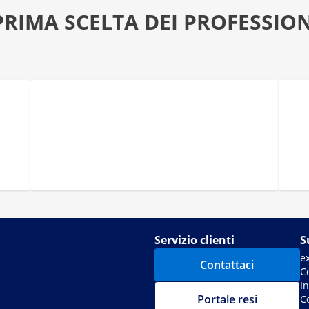
PRIMA SCELTA DEI PROFESSION
Servizio clienti
S
e
Contattaci
C
I
Portale resi
C