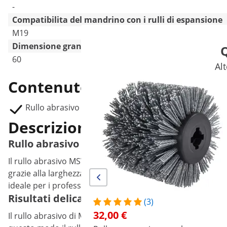
-
Compatibilita del mandrino con i rulli di espansione
M19
Dimensione grana
Q
60
Alt
Contenuto della consegna
Rullo abrasivo MSW-GRIWHEEL-60
Descrizione del prodotto
Rullo abrasivo - grana 60
Il rullo abrasivo MSW-GRIWHEEL-60 di MSW possiede una gra
grazie alla larghezza del rullo pari a 120 mm. Con questo r
ideale per i professionisti ma anche per gli amanti del fai 
Risultati delicati e d'effetto con il rullo ab
(3)
32,00 €
Il rullo abrasivo di MSW ha una struttura elastica e aperta