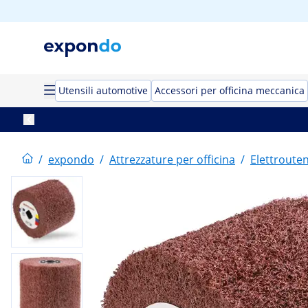
Utensili automotive
Accessori per officina meccanica
/
expondo
/
Attrezzature per officina
/
Elettrouten