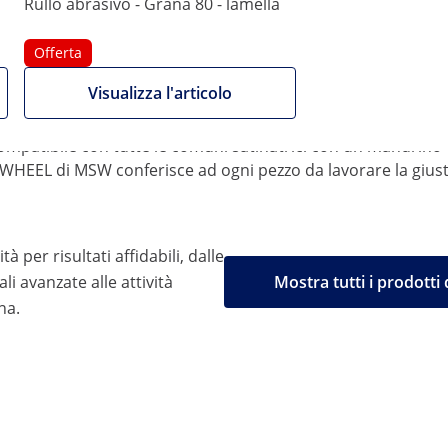
asciutto su diversi tipi di superfici di metallo. Con questo 
Rullo abrasivo - Grana 80 - lamella
plici: si possono levigare, polire e opacizzare metalli non fer
Offerta
tre il rullo abrasivo MSW-GRIWHEEL-60 rimuove graffi e difet
Visualizza l'articolo
nto in grana rende il rullo adatto a tutte le superfici e permet
zione del calore, evitando dunque la deformazione dei materi
mpatibile con tutte le comuni satinatrici con un mandrino d
RIWHEEL di MSW conferisce ad ogni pezzo da lavorare la giust
ità per risultati affidabili, dalle
li avanzate alle attività
Mostra tutti i prodott
na.