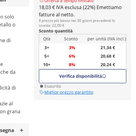
Offerta a tempo limitato
18,03 € IVA esclusa (22%)
Emettiamo
fatture al netto.
un solo
Il prezzo più basso nei 30 giorni precedenti lo
etallo o
sconto: 22,00 €
Sconto quantità
Qtà
Sconto
per unità (IVA incl.)
ne di
3+
3%
21,34 €
5+
6%
20,68 €
 e
10+
8%
20,24 €
o che da
Verifica disponibilità
Esaurito
cità di
Miglior prezzo garantito
zie al
con grana
nsegna