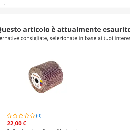
-
-
uesto articolo è attualmente esaurit
-
ernative consigliate, selezionate in base ai tuoi intere
Confronta più caratteristiche
na 60 ed è un accessorio per la satinatrice. Con questo si 
ullo abrasivo si possono rendere splendenti superfici di meta
da te.
rasivo di MSW
(0)
22,00 €
 a rete. Questa fa in modo che il rullo non conduca l'elettric