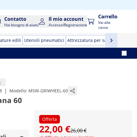
Carrello
Contatto
Il mio account
Vai alla
Hai bisogno di aiuto?
Accesso/Registrazione
cassa
ature edili
Utensili pneumatici
Attrezzatura per saldatura a stag
e
|
8
Modello:
MSW-GRIWHEEL-60
rana 60
Offerta
22,00 €
26,00 €
ali