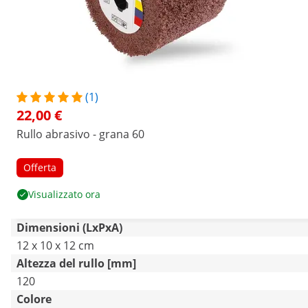
(1)
22,00 €
Rullo abrasivo - grana 60
Offerta
Visualizzato ora
Dimensioni (LxPxA)
12 x 10 x 12 cm
Altezza del rullo [mm]
120
Colore