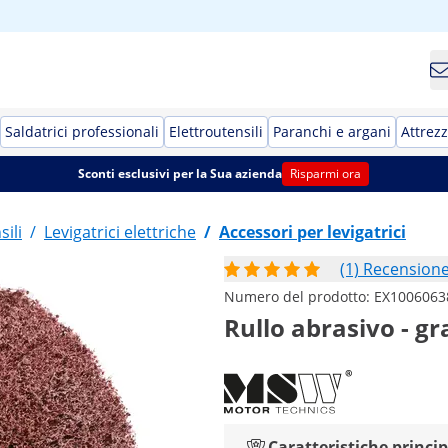
Saldatrici professionali
Elettroutensili
Paranchi e argani
Attrezz
Sconti esclusivi per la Sua azienda
Risparmi ora
sili
/
Levigatrici elettriche
/
Accessori per levigatrici
(1) Recension
Numero del prodotto:
EX1006063
Rullo abrasivo - g
Caratteristiche princip