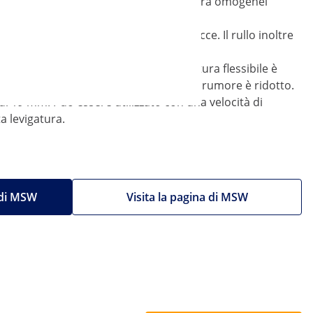
rullo otterrete sempre risultati di politura omogenei
rosi o acciaio inox senza lasciare tracce. Il rullo inoltre
ti.
te risultati di lavoro ottimali. La struttura flessibile è
ali. Inoltre durante la lavorazione il rumore è ridotto.
i 19 mm. Può essere utilizzato con una velocità di
a levigatura.
i di MSW
Visita la pagina di MSW