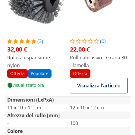
(3)
(0)
32,00 €
22,00 €
Rullo a espansione -
Rullo abrasivo - Grana 80
nylon
- lamella
Offerta
Popolare
Offerta
Visualizzato ora
Visualizza l'articolo
Dimensioni (LxPxA)
11 x 10 x 11 cm
12 x 10 x 12 cm
Altezza del rullo [mm]
-
100
Colore