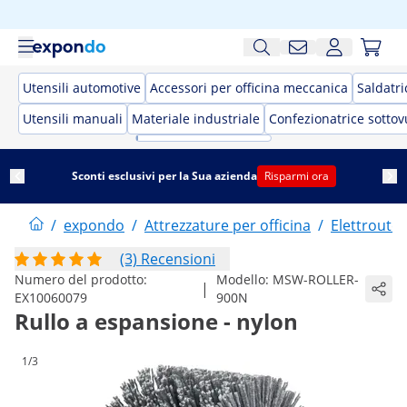
Utensili automotive
Accessori per officina meccanica
Saldatri
Utensili manuali
Materiale industriale
Confezionatrice sotto
Sconti esclusivi per la Sua azienda
Risparmi ora
/
expondo
/
Attrezzature per officina
/
Elettrouten
(3) Recensioni
Numero del prodotto:
Modello:
MSW-ROLLER-
|
EX10060079
900N
Rullo a espansione - nylon
1/3