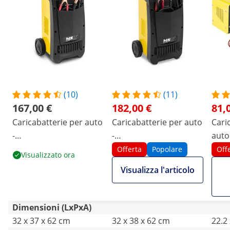
(10)
(11)
167,00 €
182,00 €
81,
Caricabatterie per auto
Caricabatterie per auto
Cari
-
-
auto
Funzione di avviamento
Funzione di avviamento
Avvi
Offerta
Popolare
Off
Visualizzato ora
- 12 / 24 V - 70 A -
- 12/24 V - 100 A -
12/2
Visualizza l'articolo
Compatto
Compatto
Dimensioni (LxPxA)
32 x 37 x 62 cm
32 x 38 x 62 cm
22.2