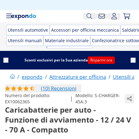
Utensili automotive
Accessori per officina meccanica
Saldatri
Utensili manuali
Materiale industriale
Confezionatrice sotto
Sconti esclusivi per la Sua azienda
Risparmi ora
/
expondo
/
Attrezzature per officina
/
Utensili a
(10) Recensioni
Numero del prodotto:
Modello:
S-CHARGER-
|
EX10062365
45A.3
Caricabatterie per auto -
Funzione di avviamento - 12 / 24 V
- 70 A - Compatto