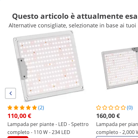
Questo articolo è attualmente esa
Alternative consigliate, selezionate in base ai tuoi 
Attrezzature da giardino
Attrezzi da giardino
Accessori per p
Strutture da giardino
Mobili da giardino
Trattamento dell'ari
Sconti esclusivi per la Sua azienda
Risparmi ora
Altri prodotti che potrebbero interessarti
Lampada per piante - LED -
Lampada per piante - LED 
Spettro completo - 110 W -
Spettro completo - 2,000 W
234 LED
468 LED
110,00 €
160,00 €
(2)
(0)
110,00 €
160,00 €
/
expondo
/
Casa e giardino
/
Attrezzi da giardino
Lampada per piante - LED - Spettro
Lampada per piant
completo - 110 W - 234 LED
(6) Recensioni
completo - 2,000 