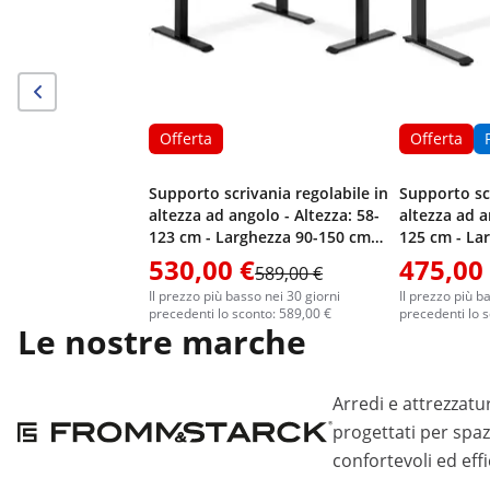
Offerta
Offerta
Supporto scrivania regolabile in
Supporto scr
altezza ad angolo - Altezza: 58-
altezza ad a
123 cm - Larghezza 90-150 cm
125 cm - La
(sinistra) / 110-190 cm (destra) -
(sinistra) / 
530,00 €
475,00
589,00 €
Angolo: 90° - 150 kg
Angolo: 90° 
Il prezzo più basso nei 30 giorni
Il prezzo più b
precedenti lo sconto: 589,00 €
precedenti lo 
Le nostre marche
Arredi e attrezzatu
progettati per spaz
confortevoli ed effi