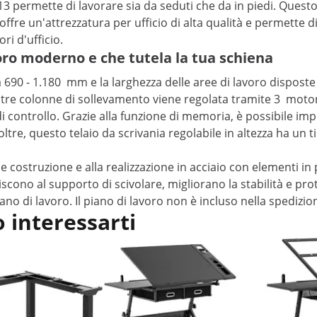
E_13 permette di lavorare sia da seduti che da in piedi. Qu
k offre un'attrezzatura per ufficio di alta qualità e permet
ri d'ufficio.
voro moderno e che tutela la tua schiena
a 690 - 1.180 mm e la larghezza delle aree di lavoro disposte
e tre colonne di sollevamento viene regolata tramite 3 motori
controllo. Grazie alla funzione di memoria, è possibile impos
oltre, questo telaio da scrivania regolabile in altezza ha un
le costruzione e alla realizzazione in acciaio con elementi i
cono al supporto di scivolare, migliorano la stabilità e prot
piano di lavoro. Il piano di lavoro non è incluso nella spedi
 interessarti